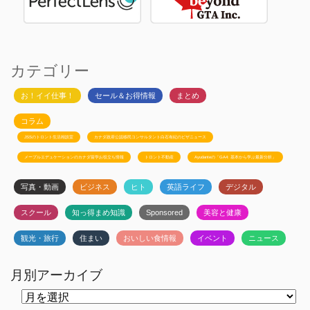
カテゴリー
お！イイ仕事！
セール＆お得情報
まとめ
コラム
JSSのトロント生活相談室
カナダ政府公認移民コンサルタント白石有紀のビザニュース
メープルエデュケーションのカナダ留学お役立ち情報
トロント不動産
Ayudanteの「GA4: 基本から学ぶ最新分析」
写真・動画
ビジネス
ヒト
英語ライフ
デジタル
スクール
知っ得まめ知識
Sponsored
美容と健康
観光・旅行
住まい
おいしい食情報
イベント
ニュース
月別アーカイブ
月
別