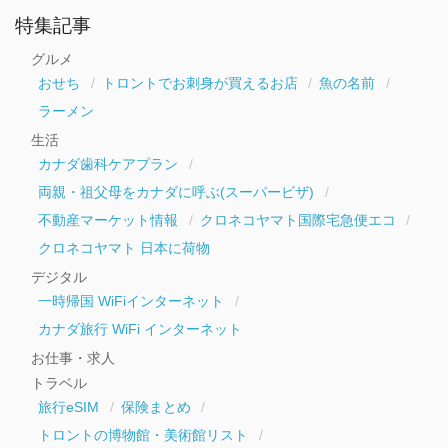
ア
ー
特集記事
カ
イ
グルメ
ブ
おせち
トロントでお刺身が買えるお店
魚の名前
ラーメン
生活
カナダ歯科ケアプラン
両親・祖父母をカナダに呼ぶ(スーパービザ)
不動産マーケット情報
クロネコヤマト国際宅急便エコ
クロネコヤマト 日本に荷物
デジタル
一時帰国 WiFiインターネット
カナダ旅行 WiFi インターネット
お仕事・求人
トラベル
旅行eSIM
保険まとめ
トロントの博物館・美術館リスト