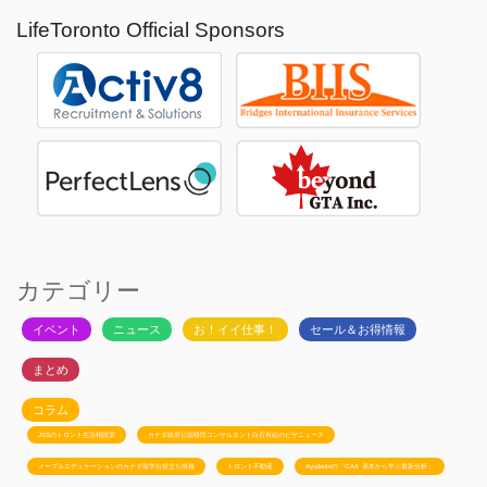
LifeToronto Official Sponsors
カテゴリー
イベント
ニュース
お！イイ仕事！
セール＆お得情報
まとめ
コラム
JSSのトロント生活相談室
カナダ政府公認移民コンサルタント白石有紀のビザニュース
メープルエデュケーションのカナダ留学お役立ち情報
トロント不動産
Ayudanteの「GA4: 基本から学ぶ最新分析」