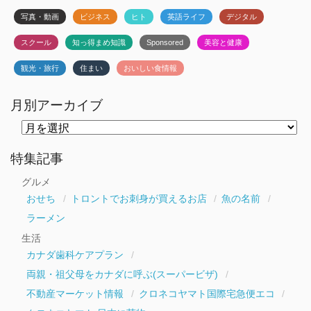
写真・動画
ビジネス
ヒト
英語ライフ
デジタル
スクール
知っ得まめ知識
Sponsored
美容と健康
観光・旅行
住まい
おいしい食情報
月別アーカイブ
月
別
ア
ー
特集記事
カ
イ
グルメ
ブ
おせち
トロントでお刺身が買えるお店
魚の名前
ラーメン
生活
カナダ歯科ケアプラン
両親・祖父母をカナダに呼ぶ(スーパービザ)
不動産マーケット情報
クロネコヤマト国際宅急便エコ