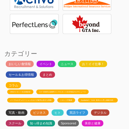
カテゴリー
おいしい食情報
イベント
ニュース
お！イイ仕事！
セール＆お得情報
まとめ
コラム
JSSのトロント生活相談室
カナダ政府公認移民コンサルタント白石有紀のビザニュース
メープルエデュケーションのカナダ留学お役立ち情報
トロント不動産
Ayudanteの「GA4: 基本から学ぶ最新分析」
写真・動画
ビジネス
ヒト
英語ライフ
デジタル
スクール
知っ得まめ知識
Sponsored
美容と健康