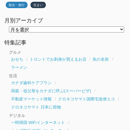
観光・旅行
住まい
月別アーカイブ
月
別
ア
ー
特集記事
カ
イ
グルメ
ブ
おせち
トロントでお刺身が買えるお店
魚の名前
ラーメン
生活
カナダ歯科ケアプラン
両親・祖父母をカナダに呼ぶ(スーパービザ)
不動産マーケット情報
クロネコヤマト国際宅急便エコ
クロネコヤマト 日本に荷物
デジタル
一時帰国 WiFiインターネット