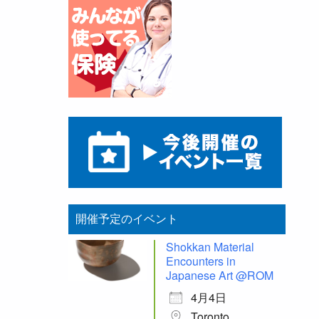
開催予定のイベント
Shokkan Material
Encounters in
Japanese Art @ROM
4月4日
Toronto