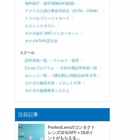
海外旅行・留学保険(AIG損保)
アメリカ入国の事前手続き（ESTA・I-94W）
トラベルプリペイドカード
エスニックタウン
カナダ旅行 WiFi インターネット
カナダeTA申請方法
スクール
語学学校一覧
ワーホリ・留学
Co-opプログラム
大学付属語学学校一覧
カレッジ一覧
(通信制)人間総合科学大学
カナダの最高学府・トロント大学
カナダの義務教育システム
注目記事
PerfectLensのコンタクト
レンズ10％OFF＋10ポイ
ントがもらえる...