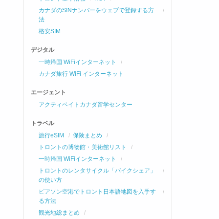
カナダのSINナンバーをウェブで登録する方
法
格安SIM
デジタル
一時帰国 WiFiインターネット
カナダ旅行 WiFi インターネット
エージェント
アクティベイトカナダ留学センター
トラベル
旅行eSIM
保険まとめ
トロントの博物館・美術館リスト
一時帰国 WiFiインターネット
トロントのレンタサイクル「バイクシェア」
の使い方
ピアソン空港でトロント日本語地図を入手す
る方法
観光地総まとめ