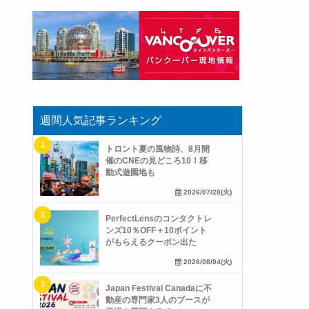
週間人気記事ランキング
トロント夏の風物詩、8月開
催のCNEの見どころ10！移
動式遊園地も
2026/07/28(火)
PerfectLensのコンタクトレ
ンズ10％OFF＋10ポイント
がもらえるクーポン出た
2026/08/04(火)
Japan Festival Canadaに不
動産の専門家3人のブースが