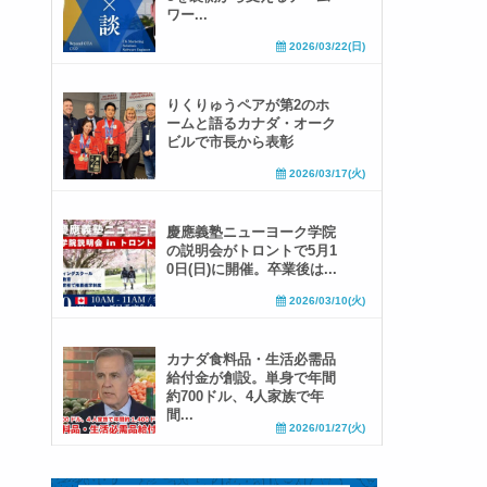
ワー...
2026/03/22(日)
りくりゅうペアが第2のホ
ームと語るカナダ・オーク
ビルで市長から表彰
2026/03/17(火)
慶應義塾ニューヨーク学院
の説明会がトロントで5月1
0日(日)に開催。卒業後は...
2026/03/10(火)
カナダ食料品・生活必需品
給付金が創設。単身で年間
約700ドル、4人家族で年
間...
2026/01/27(火)