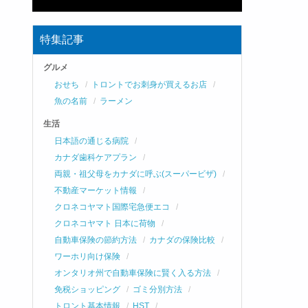
特集記事
グルメ
おせち
トロントでお刺身が買えるお店
魚の名前
ラーメン
生活
日本語の通じる病院
カナダ歯科ケアプラン
両親・祖父母をカナダに呼ぶ(スーパービザ)
不動産マーケット情報
クロネコヤマト国際宅急便エコ
クロネコヤマト 日本に荷物
自動車保険の節約方法
カナダの保険比較
ワーホリ向け保険
オンタリオ州で自動車保険に賢く入る方法
免税ショッピング
ゴミ分別方法
トロント基本情報
HST