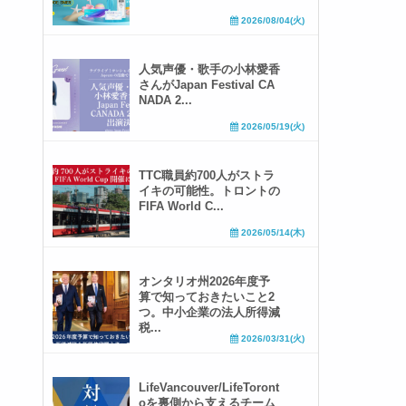
2026/08/04(火)
人気声優・歌手の小林愛香
さんがJapan Festival CA
NADA 2...
2026/05/19(火)
TTC職員約700人がストラ
イキの可能性。トロントの
FIFA World C...
2026/05/14(木)
オンタリオ州2026年度予
算で知っておきたいこと2
つ。中小企業の法人所得減
税...
2026/03/31(火)
LifeVancouver/LifeToront
oを裏側から支えるチーム