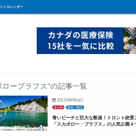
ントカレンダー
ボローブラフス"の記事一覧
2017/09/06(水)
まとめ
観光・旅行
青いビーチと巨大な断崖！トロント絶景
「スカボロー・ブラフス」の人気公園４