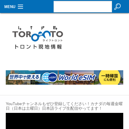
MENU
お知らせ
生活情報
その他
特集
イベントカレンダー
About Us
Contact
YouTubeチャンネルもぜひ登録してください！カナダの毎週金曜
日（日本は土曜日）日本語ライブ生配信やってます！