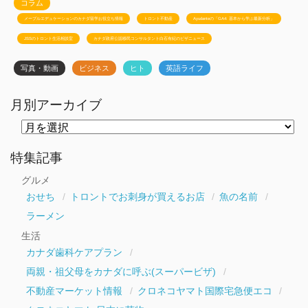
コラム
メープルエデュケーションのカナダ留学お役立ち情報
トロント不動産
Ayudanteの「GA4: 基本から学ぶ最新分析」
JSSのトロント生活相談室
カナダ政府公認移民コンサルタント白石有紀のビザニュース
写真・動画
ビジネス
ヒト
英語ライフ
月別アーカイブ
月
別
ア
ー
特集記事
カ
イ
グルメ
ブ
おせち
トロントでお刺身が買えるお店
魚の名前
ラーメン
生活
カナダ歯科ケアプラン
両親・祖父母をカナダに呼ぶ(スーパービザ)
不動産マーケット情報
クロネコヤマト国際宅急便エコ