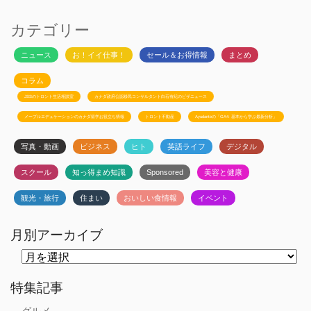
カテゴリー
ニュース
お！イイ仕事！
セール＆お得情報
まとめ
コラム
JSSのトロント生活相談室
カナダ政府公認移民コンサルタント白石有紀のビザニュース
メープルエデュケーションのカナダ留学お役立ち情報
トロント不動産
Ayudanteの「GA4: 基本から学ぶ最新分析」
写真・動画
ビジネス
ヒト
英語ライフ
デジタル
スクール
知っ得まめ知識
Sponsored
美容と健康
観光・旅行
住まい
おいしい食情報
イベント
月別アーカイブ
月
別
ア
ー
特集記事
カ
イ
グルメ