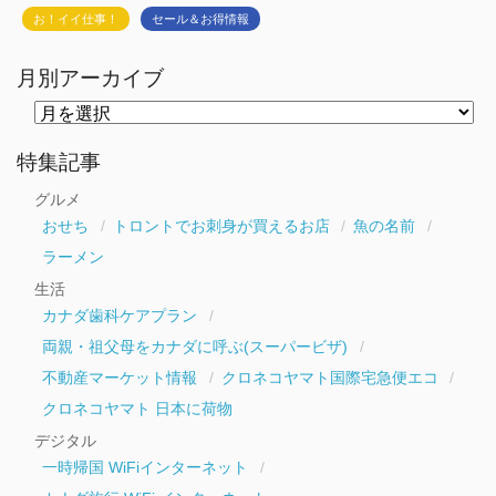
お！イイ仕事！
セール＆お得情報
月別アーカイブ
月
別
ア
ー
特集記事
カ
イ
グルメ
ブ
おせち
トロントでお刺身が買えるお店
魚の名前
ラーメン
生活
カナダ歯科ケアプラン
両親・祖父母をカナダに呼ぶ(スーパービザ)
不動産マーケット情報
クロネコヤマト国際宅急便エコ
クロネコヤマト 日本に荷物
デジタル
一時帰国 WiFiインターネット