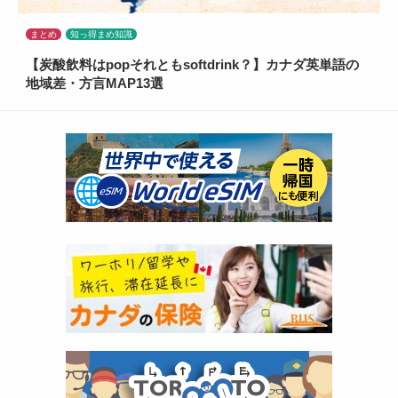
まとめ
知っ得まめ知識
【炭酸飲料はpopそれともsoftdrink？】カナダ英単語の
地域差・方言MAP13選