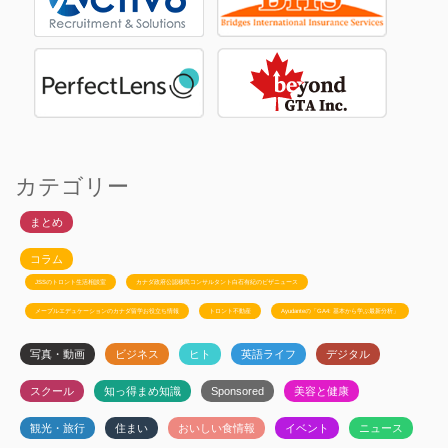
カテゴリー
まとめ
コラム
JSSのトロント生活相談室
カナダ政府公認移民コンサルタント白石有紀のビザニュース
メープルエデュケーションのカナダ留学お役立ち情報
トロント不動産
Ayudanteの「GA4: 基本から学ぶ最新分析」
写真・動画
ビジネス
ヒト
英語ライフ
デジタル
スクール
知っ得まめ知識
Sponsored
美容と健康
観光・旅行
住まい
おいしい食情報
イベント
ニュース