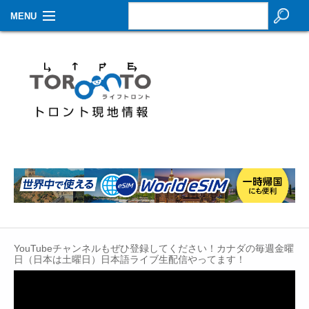
MENU
お知らせ
生活情報
その他
特集
イベントカレンダー
About Us
Contact
YouTubeチャンネルもぜひ登録してください！カナダの毎週金曜
日（日本は土曜日）日本語ライブ生配信やってます！