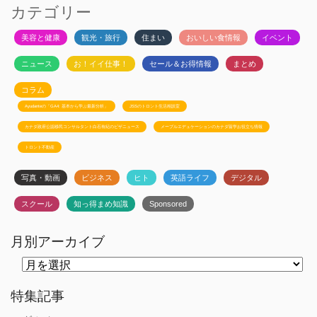
カテゴリー
美容と健康
観光・旅行
住まい
おいしい食情報
イベント
ニュース
お！イイ仕事！
セール＆お得情報
まとめ
コラム
Ayudanteの「GA4: 基本から学ぶ最新分析」
JSSのトロント生活相談室
カナダ政府公認移民コンサルタント白石有紀のビザニュース
メープルエデュケーションのカナダ留学お役立ち情報
トロント不動産
写真・動画
ビジネス
ヒト
英語ライフ
デジタル
スクール
知っ得まめ知識
Sponsored
月別アーカイブ
月
別
ア
ー
特集記事
カ
イ