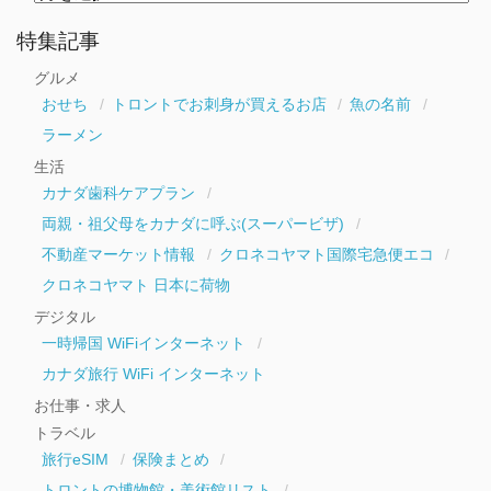
別
ア
ー
特集記事
カ
イ
グルメ
ブ
おせち
トロントでお刺身が買えるお店
魚の名前
ラーメン
生活
カナダ歯科ケアプラン
両親・祖父母をカナダに呼ぶ(スーパービザ)
不動産マーケット情報
クロネコヤマト国際宅急便エコ
クロネコヤマト 日本に荷物
デジタル
一時帰国 WiFiインターネット
カナダ旅行 WiFi インターネット
お仕事・求人
トラベル
旅行eSIM
保険まとめ
トロントの博物館・美術館リスト