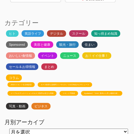
カテゴリー
ヒト
英語ライフ
デジタル
スクール
知っ得まめ知識
Sponsored
美容と健康
観光・旅行
住まい
おいしい食情報
イベント
ニュース
お！イイ仕事！
セール＆お得情報
まとめ
コラム
JSSのトロント生活相談室
カナダ政府公認移民コンサルタント白石有紀のビザニュース
メープルエデュケーションのカナダ留学お役立ち情報
トロント不動産
Ayudanteの「GA4: 基本から学ぶ最新分析」
写真・動画
ビジネス
月別アーカイブ
月