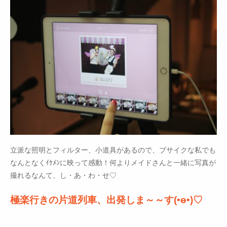
立派な照明とフィルター、小道具があるので、ブサイクな私でも
なんとなくｲｹﾒﾝに映って感動！何よりメイドさんと一緒に写真が
撮れるなんて、し・あ・わ・せ♡
極楽行きの片道列車、出発しま～～す(•ө•)♡