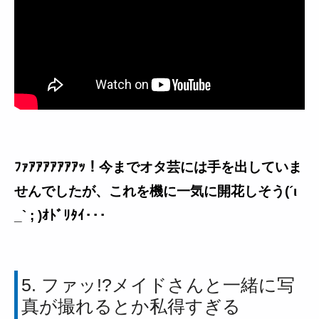
ﾌｧｱｱｱｱｱｱｱｯ！今までオタ芸には手を出していま
せんでしたが、これを機に一気に開花しそう(´ι
_` ; )ｵﾄﾞﾘﾀｲ･･･
5. ファッ!?メイドさんと一緒に写
真が撮れるとか私得すぎる