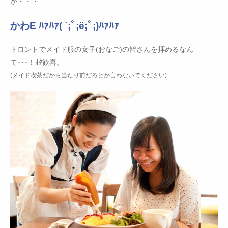
か・・・
かわE ﾊｧﾊｧ( ´;ﾟ;ё;ﾟ;)ﾊｧﾊｧ
トロントでメイド服の女子(おなご)の皆さんを拝めるなん
て･･･！ｵﾀ歓喜。
(メイド喫茶だから当たり前だろとか言わないでください)