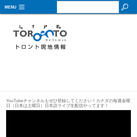
MENU
お知らせ
生活情報
その他
特集
イベントカレンダー
About Us
YouTubeチャンネルもぜひ登録してください！カナダの毎週金曜
Contact
日（日本は土曜日）日本語ライブ生配信やってます！