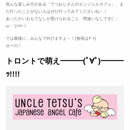
色んな楽しみ方がある「てつおじさんのエンジェルカフェ」、ま
だ行ったことがない人はぜひ行ってみてくださいね～！
あったかいおもてなしが受けられること、間違いなしです(`・
ω・´)ｼｬｷｰﾝ
では最後に、みんなで叫びますよ～！(無視はﾀﾞﾒ)
せーの！
トロントで萌え━━━(ﾟ∀ﾟ)━━━
ｯ!!!!