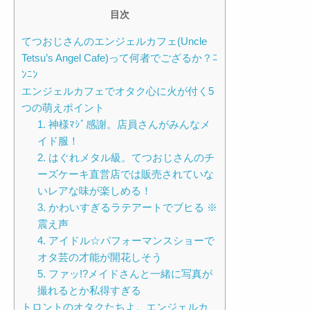
目次
てつおじさんのエンジェルカフェ(Uncle
Tetsu’s Angel Cafe)って何者でござるか？ﾆ
ﾝﾆﾝ
エンジェルカフェでオタク心に火が付く5
つの萌えポイント
1. 神様ﾏｼﾞ感謝。店員さんがみんなメ
イド服！
2. はぐれメタル級。てつおじさんのチ
ーズケーキ直営店では販売されていな
いレアな味が楽しめる！
3. かわいすぎるラテアートでブヒる ※
震え声
4. アイドル☆パフォーマンスショーで
オタ芸の才能が開花しそう
5. ファッ!?メイドさんと一緒に写真が
撮れるとか私得すぎる
トロントのオタクたちよ。エンジェルカ