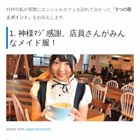
ｷﾓｵﾀの私が実際にエンジェルカフェを訪れて分かった
「5つの萌
えポイント」
をお伝えします。
1. 神様ﾏｼﾞ感謝。店員さんがみん
なメイド服！
photos from
angelcafetoronto