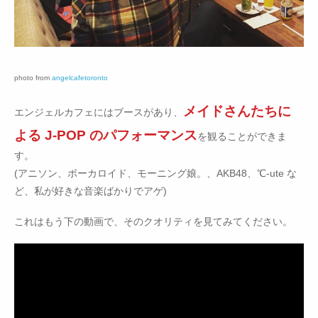
photo from
angelcafetoronto
メイドさんたちに
エンジェルカフェにはブースがあり、
よる J-POP のパフォーマンス
を観ることができま
す。
(アニソン、ボーカロイド、モーニング娘。、AKB48、℃-ute な
ど、私が好きな音楽ばかりでアゲ)
これはもう下の動画で、そのクオリティを見てみてください。