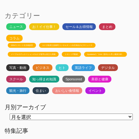
カテゴリー
ニュース
お！イイ仕事！
セール＆お得情報
まとめ
コラム
JSSのトロント生活相談室
カナダ政府公認移民コンサルタント白石有紀のビザニュース
メープルエデュケーションのカナダ留学お役立ち情報
トロント不動産
Ayudanteの「GA4: 基本から学ぶ最新分析」
写真・動画
ビジネス
ヒト
英語ライフ
デジタル
スクール
知っ得まめ知識
Sponsored
美容と健康
観光・旅行
住まい
おいしい食情報
イベント
月別アーカイブ
月
別
ア
ー
特集記事
カ
イ