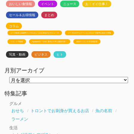
おいしい食情報
イベント
ニュース
お！イイ仕事！
セール＆お得情報
まとめ
コラム
カナダ政府公認移民コンサルタント白石有紀のビザニュース
メープルエデュケーションのカナダ留学お役立ち情報
トロント不動産
Ayudanteの「GA4: 基本から学ぶ最新分析」
JSSのトロント生活相談室
写真・動画
ビジネス
ヒト
月別アーカイブ
月
別
ア
ー
特集記事
カ
イ
グルメ
ブ
おせち
トロントでお刺身が買えるお店
魚の名前
ラーメン
生活