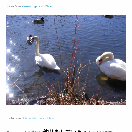
photo from
Yankech gary on Flickr
photo from
Helena Jacoba on Flickr
釣りをしている人