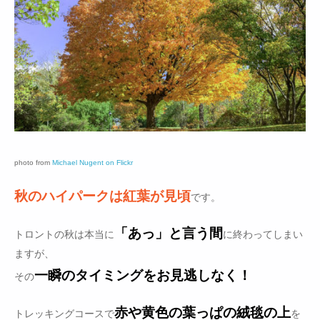
photo from
Michael Nugent on Flickr
秋のハイパークは紅葉が見頃
です。
「あっ」と言う間
トロントの秋は本当に
に終わってしまい
ますが、
一瞬のタイミングをお見逃しなく！
その
赤や黄色の葉っぱの絨毯の上
トレッキングコースで
を