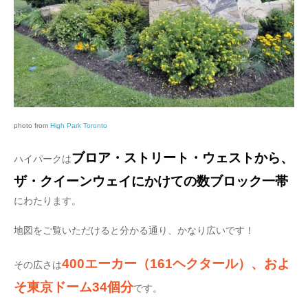
photo from
High Park Toronto
ブロア・ストリート・ウェストから、
ハイパークは
ザ・クイーンウェイにかけての数ブロック一帯
にわたります。
地図をご覧いただけると分かる通り、かなり広いです！
400エーカー（161ヘクタール）、およ
その広さは
そ東京ドーム34個分
です。