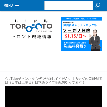
MENU
お知らせ
生活情報
その他
特集
イベントカレンダー
About Us
YouTubeチャンネルもぜひ登録してください！カナダの毎週金曜
Contact
日（日本は土曜日）日本語ライブ生配信やってます！