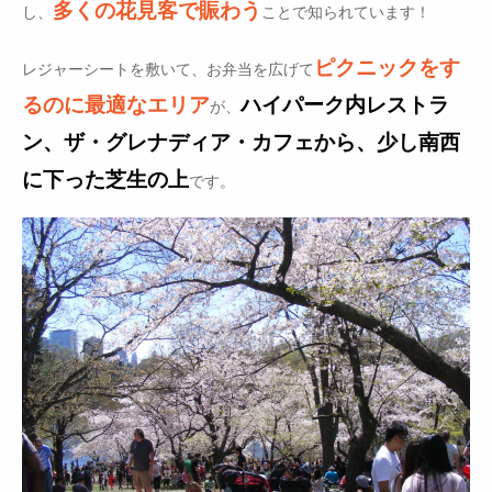
多くの花見客で賑わう
し、
ことで知られています！
ピクニックをす
レジャーシートを敷いて、お弁当を広げて
るのに最適なエリア
ハイパーク内レストラ
が、
ン、ザ・グレナディア・カフェから、少し南西
に下った芝生の上
です。