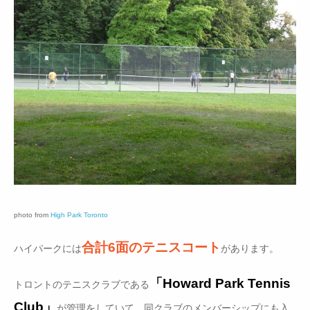
photo from
High Park Toronto
合計6面のテニスコート
ハイパークには
があります。
「Howard Park Tennis
トロントのテニスクラブである
Club」
が管理をしていて、同クラブのメンバーシップにも入