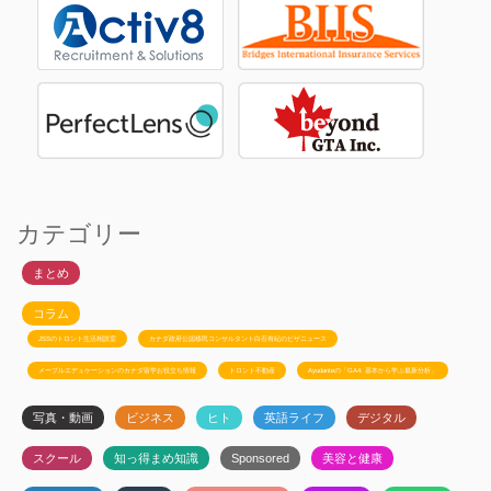
カテゴリー
まとめ
コラム
JSSのトロント生活相談室
カナダ政府公認移民コンサルタント白石有紀のビザニュース
メープルエデュケーションのカナダ留学お役立ち情報
トロント不動産
Ayudanteの「GA4: 基本から学ぶ最新分析」
写真・動画
ビジネス
ヒト
英語ライフ
デジタル
スクール
知っ得まめ知識
Sponsored
美容と健康