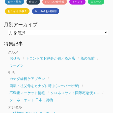
観光・旅行
住まい
おいしい食情報
イベント
ニュース
お！イイ仕事！
セール＆お得情報
月別アーカイブ
月
別
ア
ー
特集記事
カ
イ
グルメ
ブ
おせち
トロントでお刺身が買えるお店
魚の名前
ラーメン
生活
カナダ歯科ケアプラン
両親・祖父母をカナダに呼ぶ(スーパービザ)
不動産マーケット情報
クロネコヤマト国際宅急便エコ
クロネコヤマト 日本に荷物
デジタル