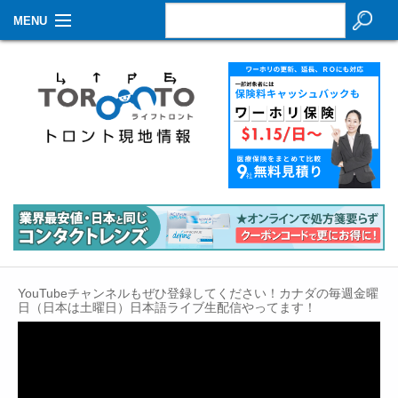
MENU
お知らせ
生活情報
その他
特集
イベントカレンダー
About Us
YouTubeチャンネルもぜひ登録してください！カナダの毎週金曜
Contact
日（日本は土曜日）日本語ライブ生配信やってます！