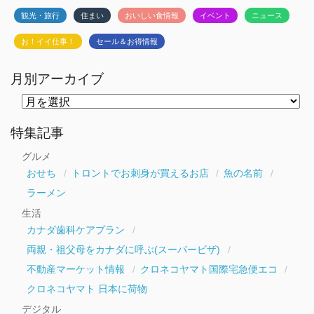
観光・旅行
住まい
おいしい食情報
イベント
ニュース
お！イイ仕事！
セール＆お得情報
月別アーカイブ
月
別
ア
ー
特集記事
カ
イ
グルメ
ブ
おせち
トロントでお刺身が買えるお店
魚の名前
ラーメン
生活
カナダ歯科ケアプラン
両親・祖父母をカナダに呼ぶ(スーパービザ)
不動産マーケット情報
クロネコヤマト国際宅急便エコ
クロネコヤマト 日本に荷物
デジタル