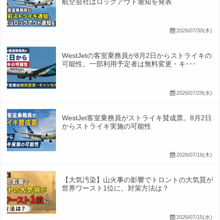
航空会社はロックアウト通知を発表
2026/07/30(木)
WestJetの客室乗務員が8月2日からストライキの
可能性。一部利用予定者は無料変更・キ･･･
2026/07/29(水)
WestJet客室乗務員がストライキ賛成票。8月2日
からストライキ実施の可能性
2026/07/16(木)
【大気汚染】山火事の影響でトロントの大気質が
世界ワースト1位に。対策方法は？
2026/07/15(水)