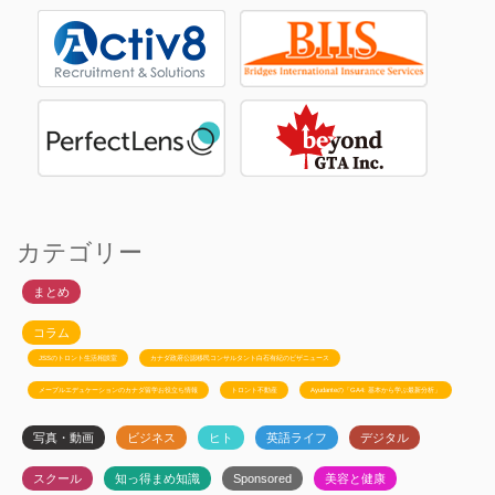
カテゴリー
まとめ
コラム
JSSのトロント生活相談室
カナダ政府公認移民コンサルタント白石有紀のビザニュース
メープルエデュケーションのカナダ留学お役立ち情報
トロント不動産
Ayudanteの「GA4: 基本から学ぶ最新分析」
写真・動画
ビジネス
ヒト
英語ライフ
デジタル
スクール
知っ得まめ知識
Sponsored
美容と健康