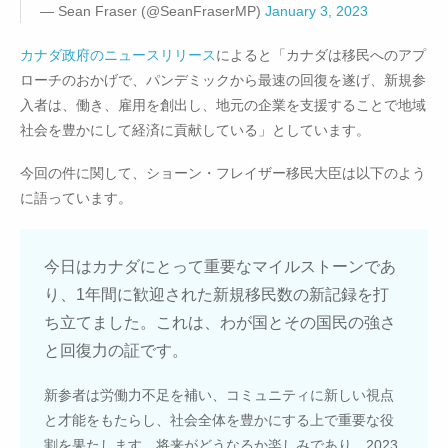
— Sean Fraser (@SeanFraserMP)
January 3, 2023
カナダ政府のニュースリリース
によると「カナダは移民へのアプ
ローチのおかげで、パンデミックから最速の回復を遂げ、新規参
入者は、働き、雇用を創出し、地元の企業を支援することで地域
社会を豊かにして経済に貢献している」としています。
今回の件に関して、ショーン・フレイザー移民大臣は以下のよう
に語っています。
今日はカナダにとって重要なマイルストーンであ
り、1年間に歓迎された新規移民数の新記録を打
ち立てました。これは、わが国とその国民の強さ
と回復力の証です。
新参者は労働力不足を補い、コミュニティに新しい視点
と才能をもたらし、社会全体を豊かにする上で重要な役
割を果たします。将来がどうなるか楽しみであり、2023