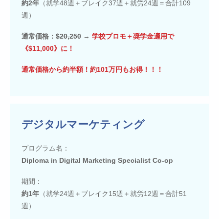
約2年
（就学48週＋ブレイク37週＋就労24週＝合計109
週）
通常価格：
$20,250
→
学校プロモ＋奨学金適用で
《$11,000》に！
通常価格から約半額！約101万円もお得！！！
デジタルマーケティング
プログラム名：
Diploma in Digital Marketing Specialist Co-op
期間：
約1年
（就学24週＋ブレイク15週＋就労12週＝合計51
週）