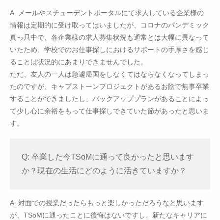
A: メールやスチューデントポータルにて求人している企業様の
情報は定期的に受け取ってはいましたが、コロナのパンデミック
真っ只中で、各企業様の求人募集状況も通常とは大幅に異なって
いたため、学校でのお仕事探しにおけるサポートの手厚さを感じ
ることは状況的にあまりできませんでした。
ただ、友人の一人は急遽帰国をしなくてはならなくなってしまっ
たのですが、キャプストーンプロジェクトがあるお陰で無事卒業
することができましたし、バックアッププランがあることによっ
て少し心に余裕をもって仕事探しできていた節があったと思いま
す。
Q: 卒業した今TSoMに通って良かったと思います
か？現在の生活にどのように活きていますか？
A: 対面での授業だったらもっと楽しかっただろうなと思います
が、TSoMに通ったことに後悔はないですし、新たなキャリアに