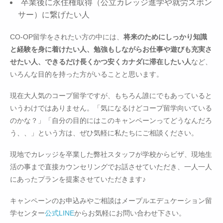
卒業後に永住権取得（公立カレッジ進学や就労スポン
サー）に繋げたい人
CO-OP留学をされたい方の中には、
将来のためにしっかり知識
と経験を身に着けたい人、勉強もしながらお仕事や遊びも充実さ
せたい人、できるだけ長くかつ安くカナダに滞在したい人
など、
いろんな目的を持った方がいることと思います。
現在大人気のコープ留学ですが、もちろん誰にでもあっていると
いうわけではありません。「気になるけどコープ留学向いている
のかな？」「自分の目的にはこのキャンペーンってどうなんだろ
う、、」という方は、ぜひ気軽に私たちにご相談ください。
現地でカレッジを卒業した弊社スタッフが学校からビザ、現地生
活の事まで直接カウンセリングでお話させていただき、一人一人
にあったプランを提案させていただきます♪
キャンペーンのお申込みやご相談はメープルエデュケーション留
学センター
公式LINE
からお気軽にお問い合わせ下さい。