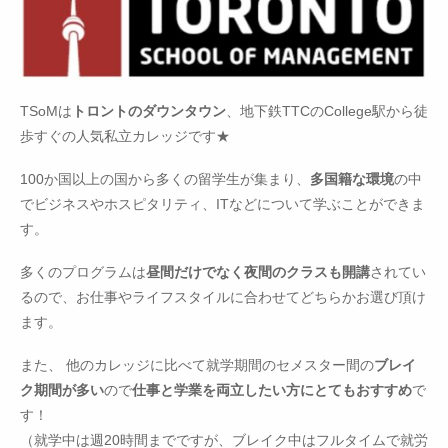
TSoMは
トロントのダウンタウン
、地下鉄TTCのCollege駅から徒
歩すぐの人気私立カレッジです★
100か国以上の国から多くの留学生が集まり、
多国籍な環境
の中
でビジネスやホスピタリティ、ITなどについて学ぶことができま
す。
多くのプログラムは
昼間だけでなく夜間のクラスも開講
されてい
るので、お仕事やライフスタイルに合わせてどちらかお選び頂け
ます。
また、 他のカレッジに比べて就学期間のセメスター間の
ブレイ
ク期間が多い
ので
仕事と学業を両立したい方にとてもおすすめ
で
す！
（就学中は週20時間までですが、ブレイク中はフルタイムで就労