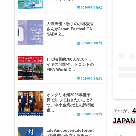
2026/08/04(火)
人気声優・歌手の小林愛香
さんがJapan Festival CA
NADA 2...
2026/05/19(火)
TTC職員約700人がストラ
イキの可能性。トロントの
FIFA World C...
2026/05/14(木)
J
オンタリオ州2026年度予
算で知っておきたいこと2
つ。中小企業の法人所得減
税...
それが、
2026/03/31(火)
JAPA
LifeVancouver/LifeToront
oを裏側から支えるチーム