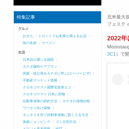
北米最大
特集記事
フェスティバ
グルメ
おせち
トロントでお刺身が買えるお店
2022
魚の名前
ラーメン
Mississa
生活
3C1
）で
日本語の通じる病院
カナダ歯科ケアプラン
両親・祖父母をカナダに呼ぶ(スーパービザ)
不動産マーケット情報
クロネコヤマト国際宅急便エコ
クロネコヤマト 日本に荷物
自動車保険の節約方法
カナダの保険比較
ワーホリ向け保険
オンタリオ州で自動車保険に賢く入る方法
免税ショッピング
ゴミ分別方法
トロント基本情報
HST