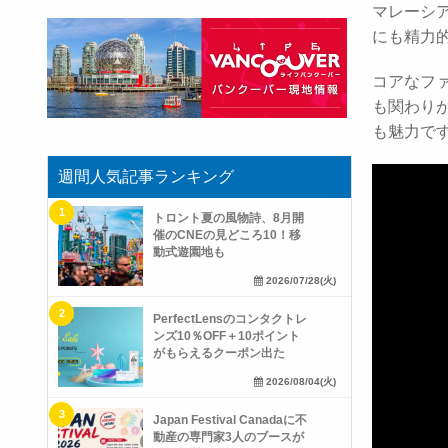
マレーシアの
にも精力的に
コアなファ
も関わり
も魅力で
週間人気記事ランキング
トロント夏の風物詩、8月開
催のCNEの見どころ10！移
動式遊園地も
2026/07/28(火)
PerfectLensのコンタクトレ
ンズ10％OFF＋10ポイント
がもらえるクーポン出た
2026/08/04(火)
Japan Festival Canadaに不
動産の専門家3人のブースが