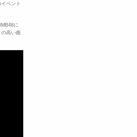
外のイベント
MB48に
ィの高い曲