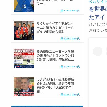
公式サイ
ワー...
を世界
2026/03/22(日)
たアイ
りくりゅうペアが第2のホ
師として活
ームと語るカナダ・オーク
されていま
ビルで市長から表彰
2026/03/17(火)
慶應義塾ニューヨーク学院
の説明会がトロントで5月1
0日(日)に開催。卒業後は...
2026/03/10(火)
カナダ食料品・生活必需品
給付金が創設。単身で年間
約700ドル、4人家族で年
間...
2026/01/27(火)