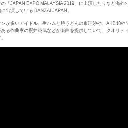
「JAPAN EXPO MALAYSIA 2019」に出演したりなど海
出演している BANZAI JAPAN。
ンが多いアイドル、生ハムと焼うどんの東理紗や、AKB48やN
がある作曲家の櫻井純気などが楽曲を提供していて、クオリテ
す。