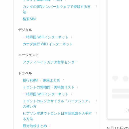
カナダのSINナンバーをウェブで登録する方
法
格安SIM
デジタル
一時帰国 WiFiインターネット
カナダ旅行 WiFi インターネット
エージェント
アクティベイトカナダ留学センター
トラベル
旅行eSIM
保険まとめ
トロントの博物館・美術館リスト
一時帰国 WiFiインターネット
トロントのレンタサイクル「バイクシェア」
の使い方
J
ピアソン空港でトロント日本語地図を入手す
る方法
観光地総まとめ
8月10