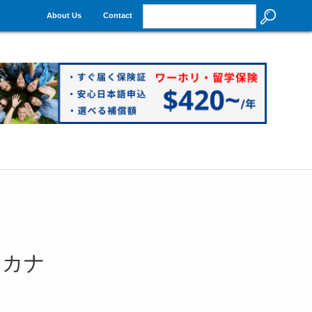
About Us
Contact
・カナ