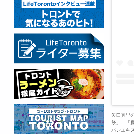
矢口真里の火
祭」、「夏
パンエキスポ