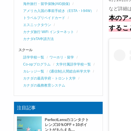
海外旅行・留学保険(AIG損保)
など詳細
アメリカ入国の事前手続き（ESTA・I-94W）
本のア
トラベルプリペイドカード
エスニックタウン
するこ
カナダ旅行 WiFi インターネット
カナダeTA申請方法
スクール
語学学校一覧
ワーホリ・留学
Co-opプログラム
大学付属語学学校一覧
カレッジ一覧
(通信制)人間総合科学大学
カナダの最高学府・トロント大学
カナダの義務教育システム
注目記事
PerfectLensのコンタクト
レンズ10％OFF＋10ポイ
ントがもらえる...