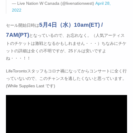
— Live Nation W Canada (@livenationwest)
April 28,
2022
5月4日（水）10am(ET) /
セール開始日時は
7AM(PT)
となっているので、お忘れなく。（人気アーティス
トのチケットは激戦となるかもしれません・・・）ちなみにチケ
ットの詳細は全くの不明ですが、25ドルは安いですよ
ね・・・！！
LifeTorontoスタッフもコロナ禍になってからコンサートに全く行
っていないので、このチャンスを逃したくないと思っています。
(While Supplies Last です)