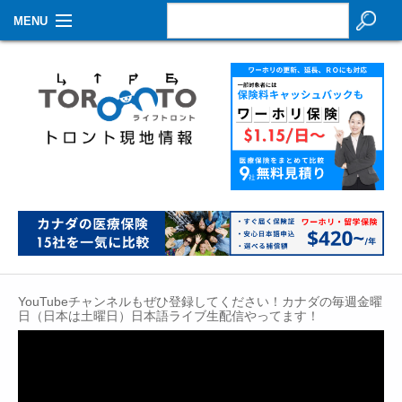
MENU
お知らせ
生活情報
その他
特集
イベントカレンダー
About Us
YouTubeチャンネルもぜひ登録してください！カナダの毎週金曜
Contact
日（日本は土曜日）日本語ライブ生配信やってます！