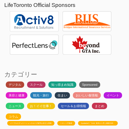
LifeToronto Official Sponsors
カテゴリー
デジタル
スクール
知っ得まめ知識
Sponsored
美容と健康
観光・旅行
住まい
おいしい食情報
イベント
ニュース
お！イイ仕事！
セール＆お得情報
まとめ
コラム
メープルエデュケーションのカナダ留学お役立ち情報
トロント不動産
Ayudanteの「GA4: 基本から学ぶ最新分析」