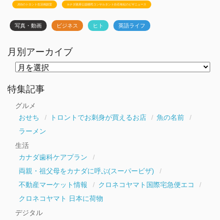
JSSのトロント生活相談室
カナダ政府公認移民コンサルタント白石有紀のビザニュース
写真・動画
ビジネス
ヒト
英語ライフ
月別アーカイブ
月
別
ア
ー
特集記事
カ
イ
グルメ
ブ
おせち
トロントでお刺身が買えるお店
魚の名前
ラーメン
生活
カナダ歯科ケアプラン
両親・祖父母をカナダに呼ぶ(スーパービザ)
不動産マーケット情報
クロネコヤマト国際宅急便エコ
クロネコヤマト 日本に荷物
デジタル