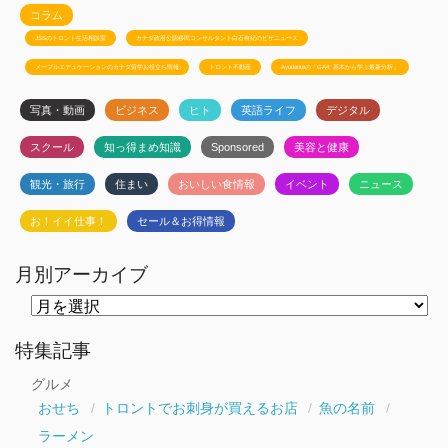
コラム
JSSのトロント生活相談室
カナダ政府公認移民コンサルタント白石有紀のビザニュース
メープルエデュケーションのカナダ留学お役立ち情報
トロント不動産
Ayudanteの「GA4: 基本から学ぶ最新分析」
写真・動画
ビジネス
ヒト
英語ライフ
デジタル
スクール
知っ得まめ知識
Sponsored
美容と健康
観光・旅行
住まい
おいしい食情報
イベント
ニュース
お！イイ仕事！
セール＆お得情報
月別アーカイブ
月
別
ア
ー
特集記事
カ
イ
グルメ
ブ
おせち
トロントでお刺身が買えるお店
魚の名前
ラーメン