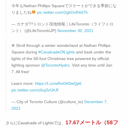
今年もNathan Phillips Squareでスケートができる季節にな
りましたね
pic.twitter.com/2gkOxR4d7h
— カナダ??トロント現地情報｜LifeToronto（ライフトロ
ント） (@LifeTorontoJP)
November 30, 2021
❄ Stroll through a winter wonderland at Nathan Phillips
Square during
#CavalcadeOfLights
and bask under the
lights of the 58-foot Christmas tree powered by official
lighting sponsor
@TorontoHydro
. Visit any time until Jan
7. All free!
Learn more:
https://t.co/wRoGK0wQp6
pic.twitter.com/z6uj3zUhJf
— City of Toronto Culture (@culture_to)
December 7,
2021
17.67メートル（58フ
さらにCavalcade of Lightsでは、