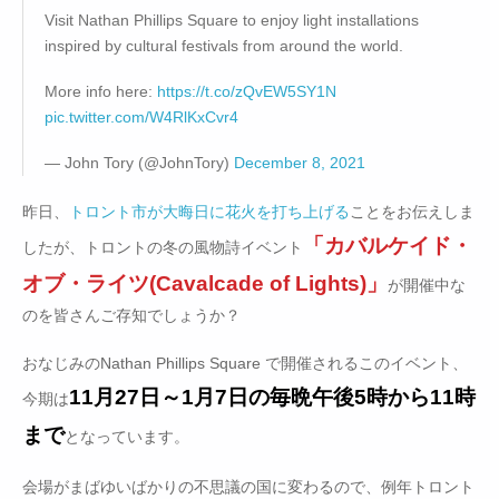
Visit Nathan Phillips Square to enjoy light installations
inspired by cultural festivals from around the world.
More info here:
https://t.co/zQvEW5SY1N
pic.twitter.com/W4RlKxCvr4
— John Tory (@JohnTory)
December 8, 2021
昨日、
トロント市が大晦日に花火を打ち上げる
ことをお伝えしま
「カバルケイド・
したが、トロントの冬の風物詩イベント
オブ・ライツ(Cavalcade of Lights)」
が開催中な
のを皆さんご存知でしょうか？
おなじみのNathan Phillips Square で開催されるこのイベント、
11月27日～1月7日の毎晩午後5時から11時
今期は
まで
となっています。
会場がまばゆいばかりの不思議の国に変わるので、例年トロント