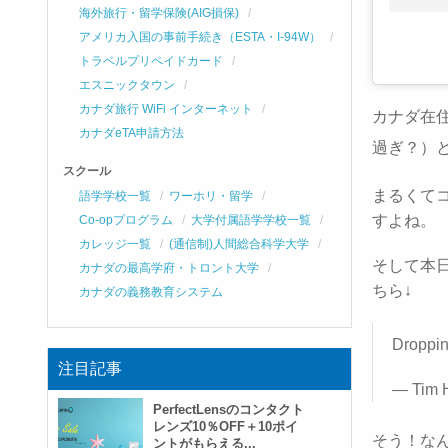
海外旅行・留学保険(AIG損保)
アメリカ入国の事前手続き（ESTA・I-94W）
トラベルプリペイドカード
エスニックタウン
カナダ旅行 WiFi インターネット
カナダ在
カナダeTA申請方法
過ぎ？）
スクール
まるくて
語学学校一覧
ワーホリ・留学
すよね。
Co-opプログラム
大学付属語学学校一覧
カレッジ一覧
(通信制)人間総合科学大学
そして本日
カナダの最高学府・トロント大学
ちら↓
カナダの義務教育システム
Droppi
注目記事
— Tim 
PerfectLensのコンタクト
レンズ10％OFF＋10ポイ
そう！な
ントがもらえる...