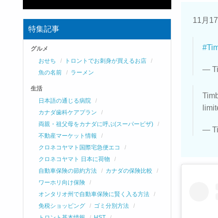
11月
特集記事
#Ti
グルメ
おせち
トロントでお刺身が買えるお店
— T
魚の名前
ラーメン
生活
Timb
日本語の通じる病院
limi
カナダ歯科ケアプラン
両親・祖父母をカナダに呼ぶ(スーパービザ)
— T
不動産マーケット情報
クロネコヤマト国際宅急便エコ
クロネコヤマト 日本に荷物
自動車保険の節約方法
カナダの保険比較
ワーホリ向け保険
オンタリオ州で自動車保険に賢く入る方法
免税ショッピング
ゴミ分別方法
トロント基本情報
HST