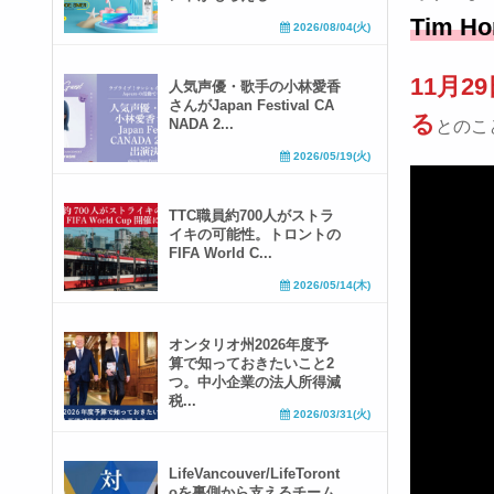
Tim H
2026/08/04(火)
11月
人気声優・歌手の小林愛香
さんがJapan Festival CA
る
NADA 2...
とのこ
2026/05/19(火)
TTC職員約700人がストラ
イキの可能性。トロントの
FIFA World C...
2026/05/14(木)
オンタリオ州2026年度予
算で知っておきたいこと2
つ。中小企業の法人所得減
税...
2026/03/31(火)
LifeVancouver/LifeToront
oを裏側から支えるチーム