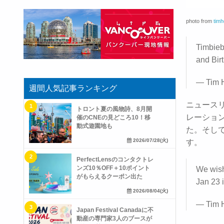
photo from
timh
Timbieb
and Birt
— Tim 
週間人気記事ランキング
ニュース
トロント夏の風物詩、8月開
レーショ
催のCNEの見どころ10！移
動式遊園地も
た。そし
2026/07/28(火)
す。
PerfectLensのコンタクトレ
ンズ10％OFF＋10ポイント
We wish
がもらえるクーポン出た
Jan 23 
2026/08/04(火)
— Tim 
Japan Festival Canadaに不
動産の専門家3人のブースが