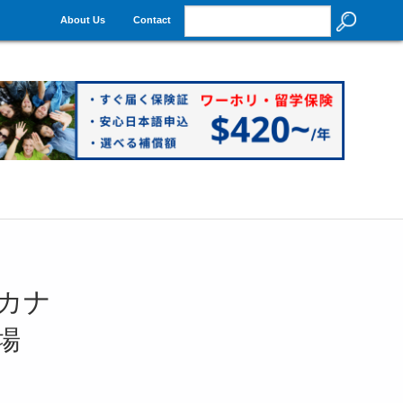
About Us
Contact
！カナ
場