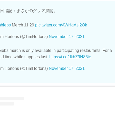
17日追記：まさかのグッズ展開。
mbiebs
Merch 11.29
pic.twitter.com/AWHgAsI2Ok
im Hortons (@TimHortons)
November 17, 2021
iebs merch is only available in participating restaurants. For a
ted time while supplies last.
https://t.co/dkbZ9N86ic
im Hortons (@TimHortons)
November 17, 2021