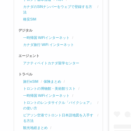
カナダのSINナンバーをウェブで登録する方
法
格安SIM
デジタル
一時帰国 WiFiインターネット
カナダ旅行 WiFi インターネット
エージェント
アクティベイトカナダ留学センター
トラベル
旅行eSIM
保険まとめ
トロントの博物館・美術館リスト
一時帰国 WiFiインターネット
トロントのレンタサイクル「バイクシェア」
の使い方
ピアソン空港でトロント日本語地図を入手す
る方法
観光地総まとめ