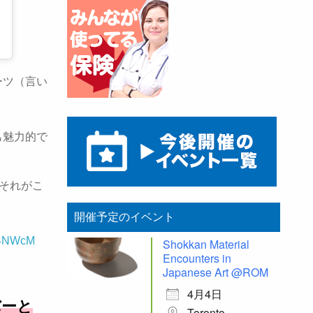
ーツ（言い
も魅力的で
。それがこ
開催予定のイベント
qL4NWcM
Shokkan Material
Encounters in
Japanese Art @ROM
4月4日
バーと
Toronto