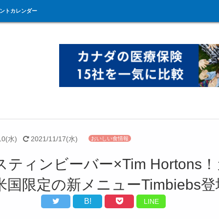
ントカレンダー
10(水)
2021/11/17(水)
おいしい食情報
ティンビーバー×Tim Hortons
国限定の新メニューTimbiebs登
B!
LINE