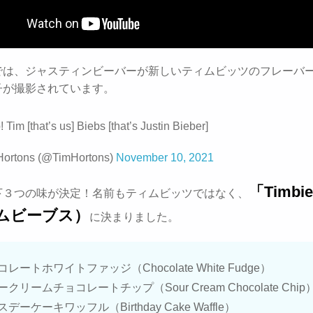
では、ジャスティンビーバーが新しいティムビッツのフレーバ
子が撮影されています。
 Tim [that’s us] Biebs [that’s Justin Bieber]
Hortons (@TimHortons)
November 10, 2021
「Timbi
下３つの味が決定！名前もティムビッツではなく、
ムビーブス）
に決まりました。
レートホワイトファッジ（Chocolate White Fudge）
クリームチョコレートチップ（Sour Cream Chocolate Chip
デーケーキワッフル（Birthday Cake Waffle）