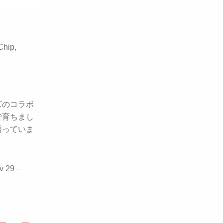
Chip,
ズのコラボ
で育ちまし
語っていま
v 29 –