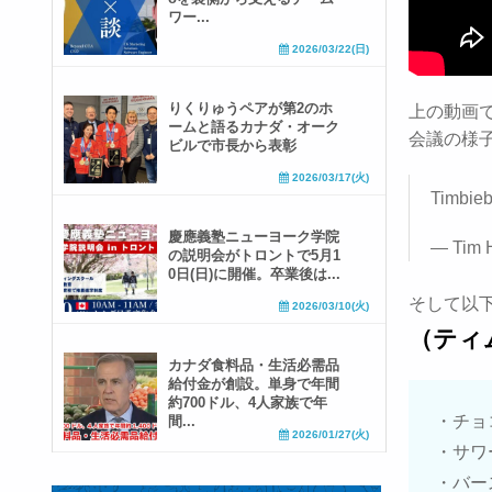
ワー...
2026/03/22(日)
りくりゅうペアが第2のホ
上の動画
ームと語るカナダ・オーク
会議の様
ビルで市長から表彰
2026/03/17(火)
Timbieb!
慶應義塾ニューヨーク学院
— Tim 
の説明会がトロントで5月1
0日(日)に開催。卒業後は...
そして以
2026/03/10(火)
（ティ
カナダ食料品・生活必需品
給付金が創設。単身で年間
約700ドル、4人家族で年
・チョコ
間...
2026/01/27(火)
・サワー
・バース