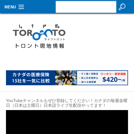
MENU
お知らせ
生活情報
その他
特集
イベントカレンダー
About Us
YouTubeチャンネルもぜひ登録してください！カナダの毎週金曜
Contact
日（日本は土曜日）日本語ライブ生配信やってます！