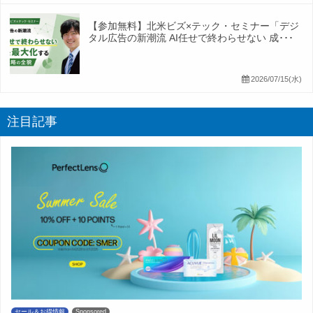
【参加無料】北米ビズ×テック・セミナー「デジ
タル広告の新潮流 AI任せで終わらせない 成･･･
2026/07/15(水)
注目記事
セール＆お得情報
Sponsored