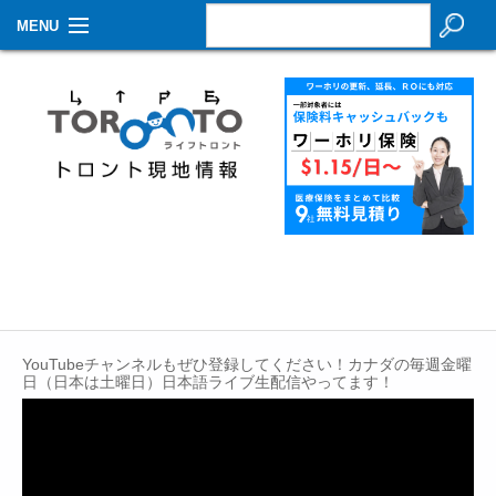
MENU
お知らせ
生活情報
その他
特集
イベントカレンダー
About Us
YouTubeチャンネルもぜひ登録してください！カナダの毎週金曜
Contact
日（日本は土曜日）日本語ライブ生配信やってます！