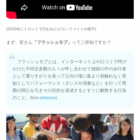
(2015年にトロントで行われたピロ―ファイトの様子)
まず、皆さん
「フラッシュモブ」
ってご存知ですか？
フラッシュモブとは、インターネット上や口コミで呼び
かけた不特定多数の人々が申し合わせて雑踏の中の歩行者
として通りすがりを装って公共の場に集まり前触れなく突
如としてパフォーマンス（ダンスや演奏など）を行って周
囲の関心を引きその目的を達成するとすぐに解散する行為
のこと。
(from
wikipedia
)