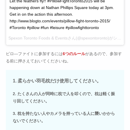
Let the feathers fly!! #PillowFightToronto2015 will be
happening down at Nathan Phillips Square today at 3pm.
Get in on the action this afternoon.
http://www.blogto.com/events/pillow-fight-toronto-2015/
#Toronto #pillow #fun #leisure #pillowfighttoronto
Spexon Toronto Foods & Events
さん(@spexontoronto)がシェアした投稿 –
ピロ―ファイトに参加するには
6つのルール
があるので、参加す
る前に押さえておいてくださいね。
1. 柔らかい羽毛枕だけ使用してください。
2. たくさんの人が同時に枕で人を叩くので、枕は軽く振
り回してください。
3. 枕を持たない人やカメラを持っている人に襲いかから
ないでください。