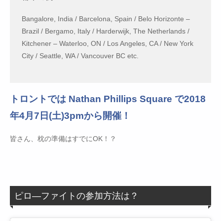
Bangalore, India / Barcelona, Spain / Belo Horizonte –
Brazil / Bergamo, Italy / Harderwijk, The Netherlands /
Kitchener – Waterloo, ON / Los Angeles, CA / New York
City / Seattle, WA / Vancouver BC etc.
トロントでは Nathan Phillips Square で2018
年4月7日(土)3pmから開催！
皆さん、枕の準備はすでにOK！？
ピロ―ファイトの参加方法は？