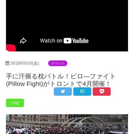
2018/03/16(金)
イベント
手に汗握る枕バトル！ピロ―ファイト
(Pillow Fight)がトロントで4月開催！
B!
LINE