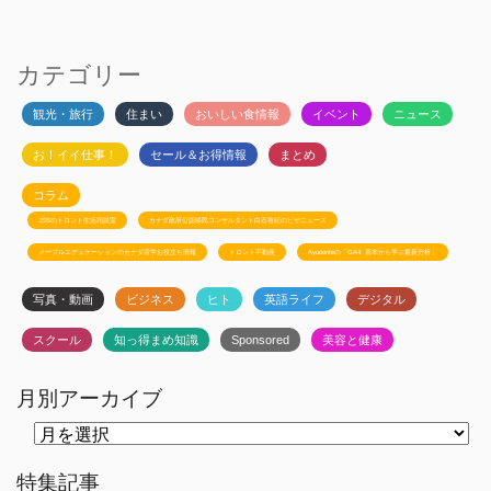
カテゴリー
観光・旅行
住まい
おいしい食情報
イベント
ニュース
お！イイ仕事！
セール＆お得情報
まとめ
コラム
JSSのトロント生活相談室
カナダ政府公認移民コンサルタント白石有紀のビザニュース
メープルエデュケーションのカナダ留学お役立ち情報
トロント不動産
Ayudanteの「GA4: 基本から学ぶ最新分析」
写真・動画
ビジネス
ヒト
英語ライフ
デジタル
スクール
知っ得まめ知識
Sponsored
美容と健康
月別アーカイブ
月
別
ア
ー
特集記事
カ