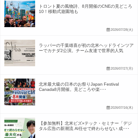
トロント夏の風物詩、8月開催のCNEの見どころ
10！移動式遊園地も
2026/07/28(火)
ラッパーの千葉雄喜が初の北米ヘッドラインツア
ーでカナダ2公演。チーム友達で世界的人気
2026/07/27(月)
北米最大級の日本のお祭りJapan Festival
Canada8月開催。見どころや楽･･･
2026/07/16(木)
【参加無料】北米ビズ×テック・セミナー「デジ
タル広告の新潮流 AI任せで終わらせない 成･･･