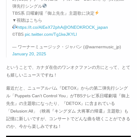
弾先行シングル
TBS系 日曜劇場『御上先生』主題歌に決定
▼視聴はこちら
https://t.co/AIEeX72phA
@ONEOKROCK_japan
©TBS
pic.twitter.com/Tg1keJKYLl
— ワーナーミュージック・ジャパン (@warnermusic_jp)
January 20, 2025
ということで、カナダ在住のワンオクファンの方にとって、とて
も嬉しいニュースですね！
最近だと、ニューアルバム『DETOX』からの第二弾先行シング
ル「Puppets Can’t Control You」がTBSテレビ系日曜劇場『御上
先生』の主題歌になったり、『DETOX』に含まれている
「Delusion:All」（映画『キングダム 大将軍の帰還』主題歌）も
記憶に新しいですが、コンサートでどんな曲を聴くことができる
のか、今から楽しみですね！