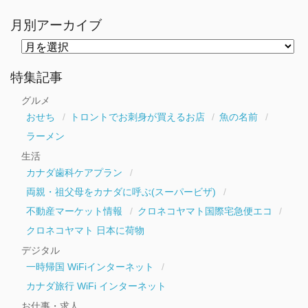
月別アーカイブ
月
別
ア
ー
特集記事
カ
イ
グルメ
ブ
おせち
トロントでお刺身が買えるお店
魚の名前
ラーメン
生活
カナダ歯科ケアプラン
両親・祖父母をカナダに呼ぶ(スーパービザ)
不動産マーケット情報
クロネコヤマト国際宅急便エコ
クロネコヤマト 日本に荷物
デジタル
一時帰国 WiFiインターネット
カナダ旅行 WiFi インターネット
お仕事・求人