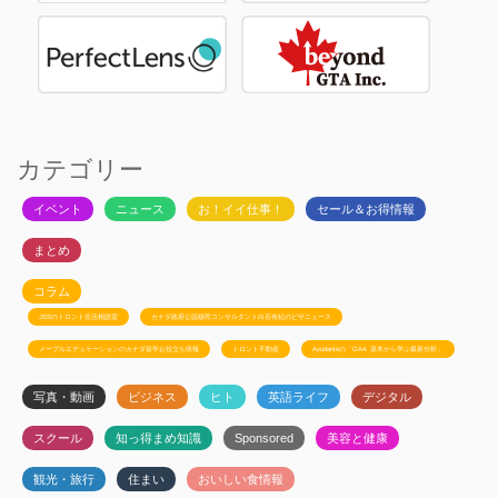
カテゴリー
イベント
ニュース
お！イイ仕事！
セール＆お得情報
まとめ
コラム
JSSのトロント生活相談室
カナダ政府公認移民コンサルタント白石有紀のビザニュース
メープルエデュケーションのカナダ留学お役立ち情報
トロント不動産
Ayudanteの「GA4: 基本から学ぶ最新分析」
写真・動画
ビジネス
ヒト
英語ライフ
デジタル
スクール
知っ得まめ知識
Sponsored
美容と健康
観光・旅行
住まい
おいしい食情報