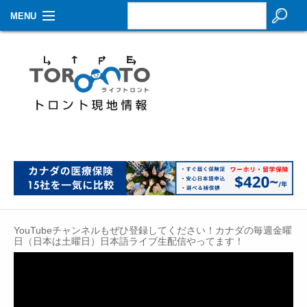
MENU
お知らせ
生活情報
その他
特集
イベントカレンダー
About Us
YouTubeチャンネルもぜひ登録してください！カナダの毎週金曜
Contact
日（日本は土曜日）日本語ライブ生配信やってます！