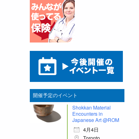
開催予定のイベント
Shokkan Material
Encounters in
Japanese Art @ROM
4月4日
Toronto