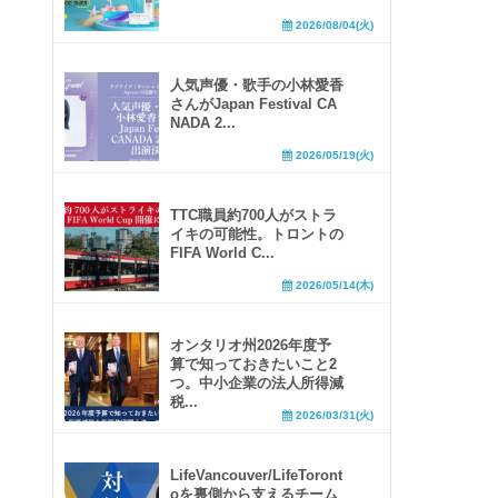
2026/08/04(火)
人気声優・歌手の小林愛香
さんがJapan Festival CA
NADA 2...
2026/05/19(火)
TTC職員約700人がストラ
イキの可能性。トロントの
FIFA World C...
2026/05/14(木)
オンタリオ州2026年度予
算で知っておきたいこと2
つ。中小企業の法人所得減
税...
2026/03/31(火)
LifeVancouver/LifeToront
oを裏側から支えるチーム