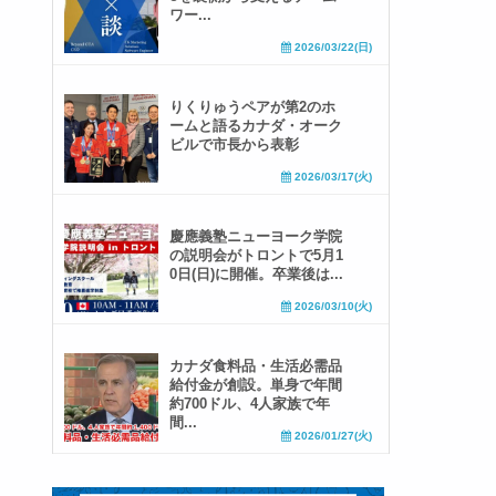
ワー...
2026/03/22(日)
りくりゅうペアが第2のホ
ームと語るカナダ・オーク
ビルで市長から表彰
2026/03/17(火)
慶應義塾ニューヨーク学院
の説明会がトロントで5月1
0日(日)に開催。卒業後は...
2026/03/10(火)
カナダ食料品・生活必需品
給付金が創設。単身で年間
約700ドル、4人家族で年
間...
2026/01/27(火)