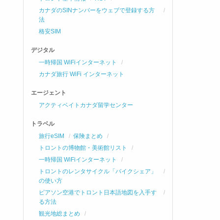
カナダのSINナンバーをウェブで登録する方
法
格安SIM
デジタル
一時帰国 WiFiインターネット
カナダ旅行 WiFi インターネット
エージェント
アクティベイトカナダ留学センター
トラベル
旅行eSIM
保険まとめ
トロントの博物館・美術館リスト
一時帰国 WiFiインターネット
トロントのレンタサイクル「バイクシェア」
の使い方
ピアソン空港でトロント日本語地図を入手す
る方法
観光地総まとめ