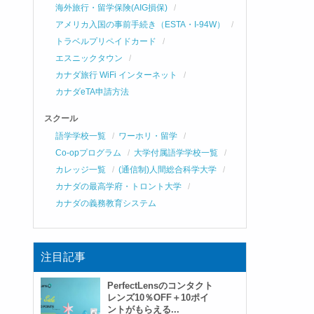
海外旅行・留学保険(AIG損保)
アメリカ入国の事前手続き（ESTA・I-94W）
トラベルプリペイドカード
エスニックタウン
カナダ旅行 WiFi インターネット
カナダeTA申請方法
スクール
語学学校一覧
ワーホリ・留学
Co-opプログラム
大学付属語学学校一覧
カレッジ一覧
(通信制)人間総合科学大学
カナダの最高学府・トロント大学
カナダの義務教育システム
注目記事
PerfectLensのコンタクト
レンズ10％OFF＋10ポイ
ントがもらえる...