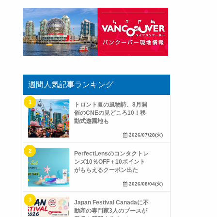
週間人気記事ランキング
トロント夏の風物詩、8月開
催のCNEの見どころ10！移
動式遊園地も
2026/07/28(火)
PerfectLensのコンタクトレ
ンズ10％OFF＋10ポイント
がもらえるクーポン出た
2026/08/04(火)
Japan Festival Canadaに不
動産の専門家3人のブースが