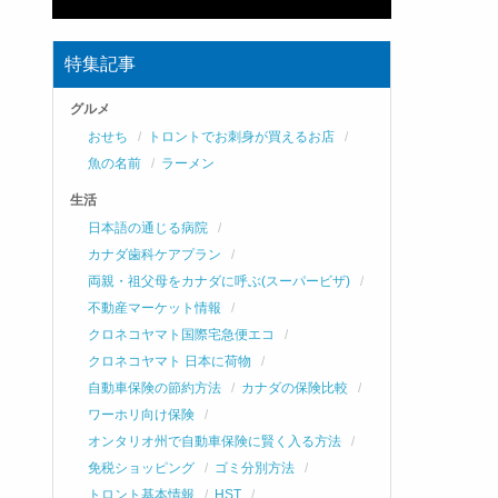
特集記事
グルメ
おせち
トロントでお刺身が買えるお店
魚の名前
ラーメン
生活
日本語の通じる病院
カナダ歯科ケアプラン
両親・祖父母をカナダに呼ぶ(スーパービザ)
不動産マーケット情報
クロネコヤマト国際宅急便エコ
クロネコヤマト 日本に荷物
自動車保険の節約方法
カナダの保険比較
ワーホリ向け保険
オンタリオ州で自動車保険に賢く入る方法
免税ショッピング
ゴミ分別方法
トロント基本情報
HST