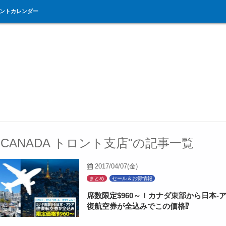
ントカレンダー
.S. CANADA トロント支店"の記事一覧
2017/04/07(金)
まとめ
セール＆お得情報
席数限定$960～！カナダ東部から日本-
復航空券が全込みでこの価格⁉