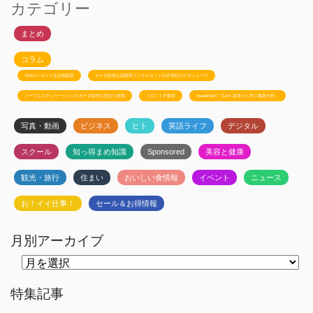
カテゴリー
まとめ
コラム
JSSのトロント生活相談室
カナダ政府公認移民コンサルタント白石有紀のビザニュース
メープルエデュケーションのカナダ留学お役立ち情報
トロント不動産
Ayudanteの「GA4: 基本から学ぶ最新分析」
写真・動画
ビジネス
ヒト
英語ライフ
デジタル
スクール
知っ得まめ知識
Sponsored
美容と健康
観光・旅行
住まい
おいしい食情報
イベント
ニュース
お！イイ仕事！
セール＆お得情報
月別アーカイブ
月
別
ア
ー
特集記事
カ
イ