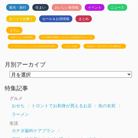
観光・旅行
住まい
おいしい食情報
イベント
ニュース
お！イイ仕事！
セール＆お得情報
まとめ
コラム
JSSのトロント生活相談室
カナダ政府公認移民コンサルタント白石有紀のビザニュース
メープルエデュケーションのカナダ留学お役立ち情報
トロント不動産
Ayudanteの「GA4: 基本から学ぶ最新分析」
月別アーカイブ
月
別
ア
ー
特集記事
カ
イ
グルメ
ブ
おせち
トロントでお刺身が買えるお店
魚の名前
ラーメン
生活
カナダ歯科ケアプラン