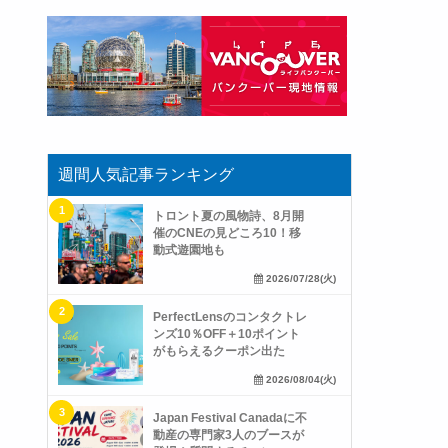
週間人気記事ランキング
トロント夏の風物詩、8月開
催のCNEの見どころ10！移
動式遊園地も
2026/07/28(火)
PerfectLensのコンタクトレ
ンズ10％OFF＋10ポイント
がもらえるクーポン出た
2026/08/04(火)
Japan Festival Canadaに不
動産の専門家3人のブースが