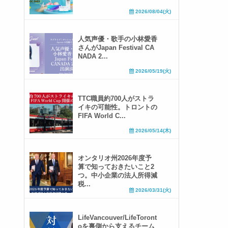
2026/08/04(火)
人気声優・歌手の小林愛香
さんがJapan Festival CA
NADA 2...
2026/05/19(火)
TTC職員約700人がストラ
イキの可能性。トロントの
FIFA World C...
2026/05/14(木)
オンタリオ州2026年度予
算で知っておきたいこと2
つ。中小企業の法人所得減
税...
2026/03/31(火)
LifeVancouver/LifeToront
oを裏側から支えるチーム