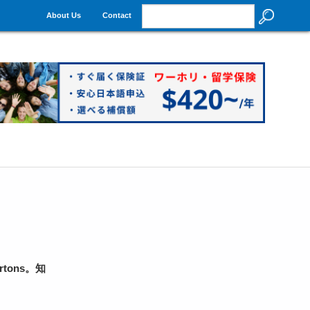
About Us
Contact
tons。知