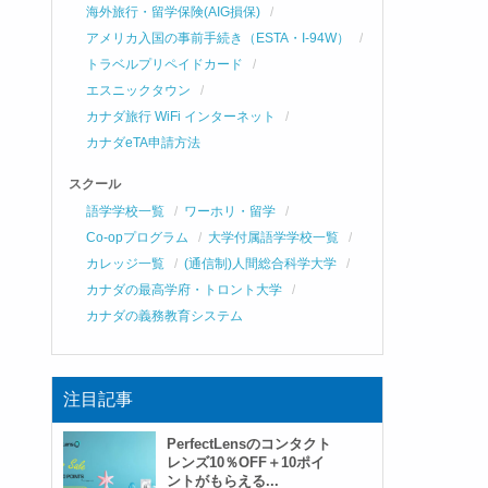
海外旅行・留学保険(AIG損保)
アメリカ入国の事前手続き（ESTA・I-94W）
トラベルプリペイドカード
エスニックタウン
カナダ旅行 WiFi インターネット
カナダeTA申請方法
スクール
語学学校一覧
ワーホリ・留学
Co-opプログラム
大学付属語学学校一覧
カレッジ一覧
(通信制)人間総合科学大学
カナダの最高学府・トロント大学
カナダの義務教育システム
注目記事
PerfectLensのコンタクト
レンズ10％OFF＋10ポイ
ントがもらえる...