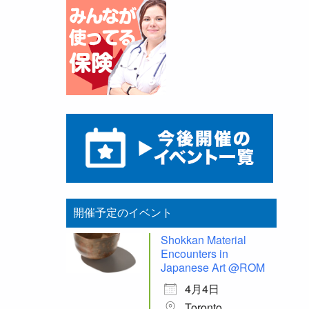
開催予定のイベント
Shokkan Material
Encounters in
Japanese Art @ROM
4月4日
Toronto