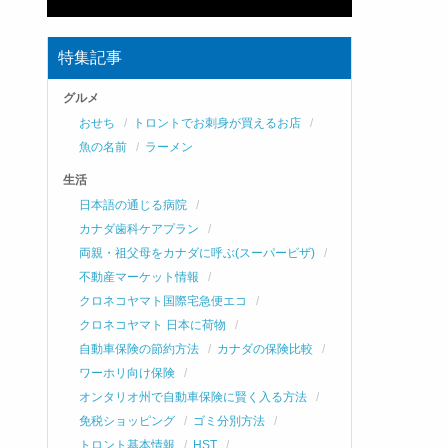
特集記事
グルメ
おせち
トロントでお刺身が買えるお店
魚の名前
ラーメン
生活
日本語の通じる病院
カナダ歯科ケアプラン
両親・祖父母をカナダに呼ぶ(スーパービザ)
不動産マーケット情報
クロネコヤマト国際宅急便エコ
クロネコヤマト 日本に荷物
自動車保険の節約方法
カナダの保険比較
ワーホリ向け保険
オンタリオ州で自動車保険に賢く入る方法
免税ショッピング
ゴミ分別方法
トロント基本情報
HST