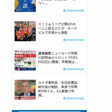
ワー...
2026/03/22(日)
りくりゅうペアが第2のホ
ームと語るカナダ・オーク
ビルで市長から表彰
2026/03/17(火)
慶應義塾ニューヨーク学院
の説明会がトロントで5月1
0日(日)に開催。卒業後は...
2026/03/10(火)
カナダ食料品・生活必需品
給付金が創設。単身で年間
約700ドル、4人家族で年
間...
2026/01/27(火)