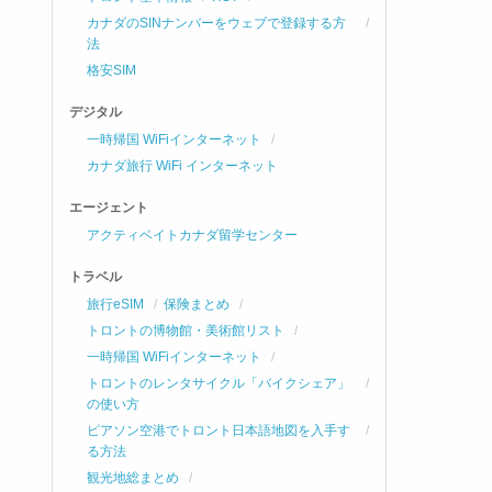
カナダのSINナンバーをウェブで登録する方
法
格安SIM
デジタル
一時帰国 WiFiインターネット
カナダ旅行 WiFi インターネット
エージェント
アクティベイトカナダ留学センター
トラベル
旅行eSIM
保険まとめ
トロントの博物館・美術館リスト
一時帰国 WiFiインターネット
トロントのレンタサイクル「バイクシェア」
の使い方
ピアソン空港でトロント日本語地図を入手す
る方法
観光地総まとめ