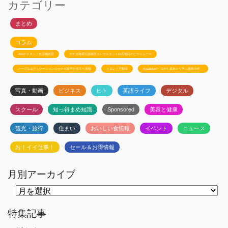
カテゴリー
まとめ
コラム
JSSのトロント生活相談室
カナダ政府公認移民コンサルタント白石有紀のビザニュース
メープルエデュケーションのカナダ留学お役立ち情報
トロント不動産
Ayudanteの「GA4: 基本から学ぶ最新分析」
写真・動画
ビジネス
ヒト
英語ライフ
デジタル
スクール
知っ得まめ知識
Sponsored
美容と健康
観光・旅行
住まい
おいしい食情報
イベント
ニュース
お！イイ仕事！
セール＆お得情報
月別アーカイブ
月
別
ア
ー
特集記事
カ
イ