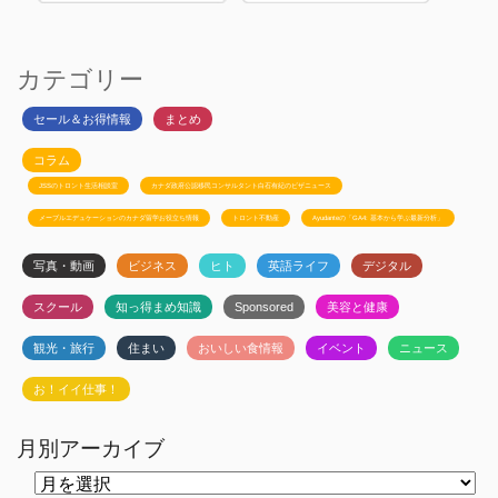
カテゴリー
セール＆お得情報
まとめ
コラム
JSSのトロント生活相談室
カナダ政府公認移民コンサルタント白石有紀のビザニュース
メープルエデュケーションのカナダ留学お役立ち情報
トロント不動産
Ayudanteの「GA4: 基本から学ぶ最新分析」
写真・動画
ビジネス
ヒト
英語ライフ
デジタル
スクール
知っ得まめ知識
Sponsored
美容と健康
観光・旅行
住まい
おいしい食情報
イベント
ニュース
お！イイ仕事！
月別アーカイブ
月
別