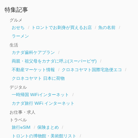
ア
ー
特集記事
カ
イ
グルメ
ブ
おせち
トロントでお刺身が買えるお店
魚の名前
ラーメン
生活
カナダ歯科ケアプラン
両親・祖父母をカナダに呼ぶ(スーパービザ)
不動産マーケット情報
クロネコヤマト国際宅急便エコ
クロネコヤマト 日本に荷物
デジタル
一時帰国 WiFiインターネット
カナダ旅行 WiFi インターネット
お仕事・求人
トラベル
旅行eSIM
保険まとめ
トロントの博物館・美術館リスト