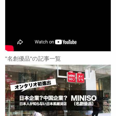
"名創優品"の記事一覧