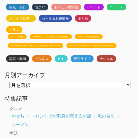
観光・旅行
住まい
おいしい食情報
イベント
ニュース
お！イイ仕事！
セール＆お得情報
まとめ
コラム
トロント不動産
Ayudanteの「GA4: 基本から学ぶ最新分析」
JSSのトロント生活相談室
カナダ政府公認移民コンサルタント白石有紀のビザニュース
メープルエデュケーションのカナダ留学お役立ち情報
写真・動画
ビジネス
ヒト
英語ライフ
デジタル
月別アーカイブ
月
別
ア
ー
特集記事
カ
イ
グルメ
ブ
おせち
トロントでお刺身が買えるお店
魚の名前
ラーメン
生活