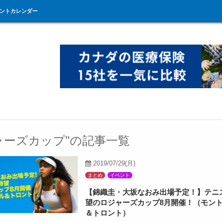
ントカレンダー
ャーズカップ"の記事一覧
2019/07/29(月)
まとめ
イベント
【錦織圭・大坂なおみ出場予定！】テニ
望のロジャーズカップ8月開催！（モン
＆トロント）