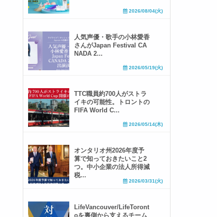
2026/08/04(火)
人気声優・歌手の小林愛香
さんがJapan Festival CA
NADA 2...
2026/05/19(火)
TTC職員約700人がストラ
イキの可能性。トロントの
FIFA World C...
2026/05/14(木)
オンタリオ州2026年度予
算で知っておきたいこと2
つ。中小企業の法人所得減
税...
2026/03/31(火)
LifeVancouver/LifeToront
oを裏側から支えるチーム