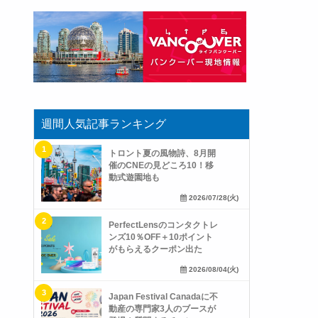
週間人気記事ランキング
トロント夏の風物詩、8月開
催のCNEの見どころ10！移
動式遊園地も
2026/07/28(火)
PerfectLensのコンタクトレ
ンズ10％OFF＋10ポイント
がもらえるクーポン出た
2026/08/04(火)
Japan Festival Canadaに不
動産の専門家3人のブースが