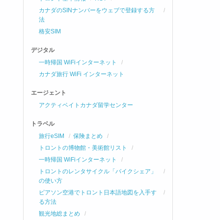
カナダのSINナンバーをウェブで登録する方
法
格安SIM
デジタル
一時帰国 WiFiインターネット
カナダ旅行 WiFi インターネット
エージェント
アクティベイトカナダ留学センター
トラベル
旅行eSIM
保険まとめ
トロントの博物館・美術館リスト
一時帰国 WiFiインターネット
トロントのレンタサイクル「バイクシェア」
の使い方
ピアソン空港でトロント日本語地図を入手す
る方法
観光地総まとめ