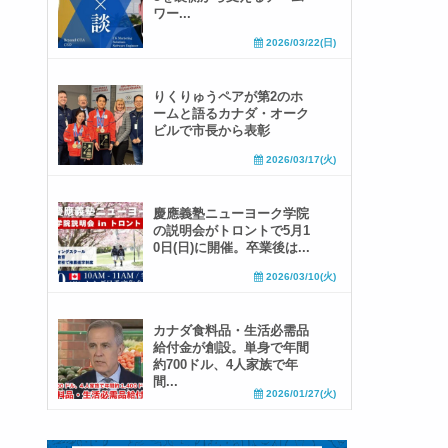
ワー...
2026/03/22(日)
りくりゅうペアが第2のホ
ームと語るカナダ・オーク
ビルで市長から表彰
2026/03/17(火)
慶應義塾ニューヨーク学院
の説明会がトロントで5月1
0日(日)に開催。卒業後は...
2026/03/10(火)
カナダ食料品・生活必需品
給付金が創設。単身で年間
約700ドル、4人家族で年
間...
2026/01/27(火)