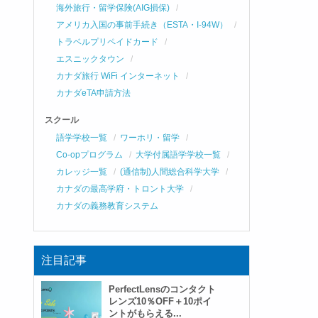
海外旅行・留学保険(AIG損保)
アメリカ入国の事前手続き（ESTA・I-94W）
トラベルプリペイドカード
エスニックタウン
カナダ旅行 WiFi インターネット
カナダeTA申請方法
スクール
語学学校一覧
ワーホリ・留学
Co-opプログラム
大学付属語学学校一覧
カレッジ一覧
(通信制)人間総合科学大学
カナダの最高学府・トロント大学
カナダの義務教育システム
注目記事
PerfectLensのコンタクト
レンズ10％OFF＋10ポイ
ントがもらえる...