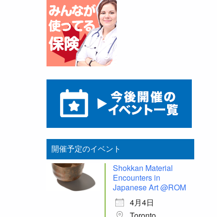
開催予定のイベント
Shokkan Material
Encounters in
Japanese Art @ROM
4月4日
Toronto