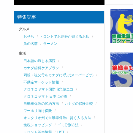
特集記事
グルメ
おせち
トロントでお刺身が買えるお店
魚の名前
ラーメン
生活
日本語の通じる病院
カナダ歯科ケアプラン
両親・祖父母をカナダに呼ぶ(スーパービザ)
不動産マーケット情報
クロネコヤマト国際宅急便エコ
クロネコヤマト 日本に荷物
自動車保険の節約方法
カナダの保険比較
ワーホリ向け保険
オンタリオ州で自動車保険に賢く入る方法
免税ショッピング
ゴミ分別方法
トロント基本情報
HST