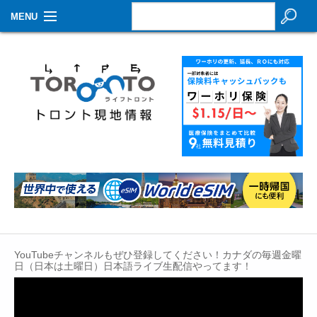
MENU
お知らせ
生活情報
その他
特集
イベントカレンダー
About Us
Contact
YouTubeチャンネルもぜひ登録してください！カナダの毎週金曜
日（日本は土曜日）日本語ライブ生配信やってます！