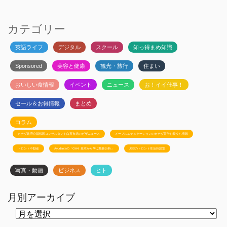
カテゴリー
英語ライフ
デジタル
スクール
知っ得まめ知識
Sponsored
美容と健康
観光・旅行
住まい
おいしい食情報
イベント
ニュース
お！イイ仕事！
セール＆お得情報
まとめ
コラム
カナダ政府公認移民コンサルタント白石有紀のビザニュース
メープルエデュケーションのカナダ留学お役立ち情報
トロント不動産
Ayudanteの「GA4: 基本から学ぶ最新分析」
JSSのトロント生活相談室
写真・動画
ビジネス
ヒト
月別アーカイブ
月
別
ア