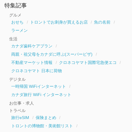
ー
特集記事
カ
イ
グルメ
ブ
おせち
トロントでお刺身が買えるお店
魚の名前
ラーメン
生活
カナダ歯科ケアプラン
両親・祖父母をカナダに呼ぶ(スーパービザ)
不動産マーケット情報
クロネコヤマト国際宅急便エコ
クロネコヤマト 日本に荷物
デジタル
一時帰国 WiFiインターネット
カナダ旅行 WiFi インターネット
お仕事・求人
トラベル
旅行eSIM
保険まとめ
トロントの博物館・美術館リスト