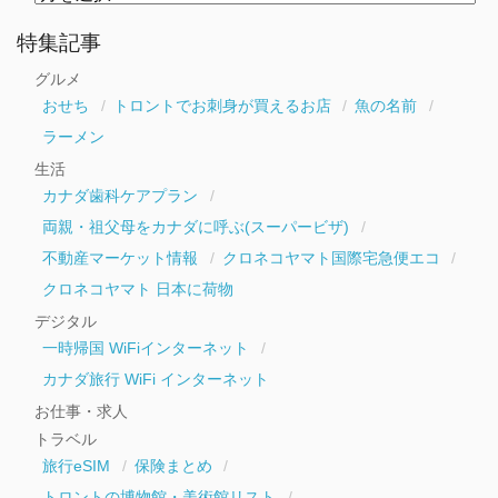
別
ア
ー
特集記事
カ
イ
グルメ
ブ
おせち
トロントでお刺身が買えるお店
魚の名前
ラーメン
生活
カナダ歯科ケアプラン
両親・祖父母をカナダに呼ぶ(スーパービザ)
不動産マーケット情報
クロネコヤマト国際宅急便エコ
クロネコヤマト 日本に荷物
デジタル
一時帰国 WiFiインターネット
カナダ旅行 WiFi インターネット
お仕事・求人
トラベル
旅行eSIM
保険まとめ
トロントの博物館・美術館リスト