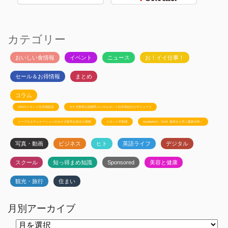
カテゴリー
おいしい食情報
イベント
ニュース
お！イイ仕事！
セール＆お得情報
まとめ
コラム
JSSのトロント生活相談室
カナダ政府公認移民コンサルタント白石有紀のビザニュース
メープルエデュケーションのカナダ留学お役立ち情報
トロント不動産
Ayudanteの「GA4: 基本から学ぶ最新分析」
写真・動画
ビジネス
ヒト
英語ライフ
デジタル
スクール
知っ得まめ知識
Sponsored
美容と健康
観光・旅行
住まい
月別アーカイブ
月