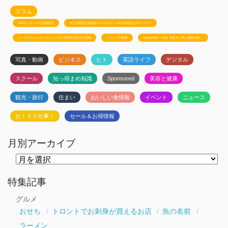
コラム
JSSのトロント生活相談室
カナダ政府公認移民コンサルタント白石有紀のビザニュース
メープルエデュケーションのカナダ留学お役立ち情報
トロント不動産
Ayudanteの「GA4: 基本から学ぶ最新分析」
写真・動画
ビジネス
ヒト
英語ライフ
デジタル
スクール
知っ得まめ知識
Sponsored
美容と健康
観光・旅行
住まい
おいしい食情報
イベント
ニュース
お！イイ仕事！
セール＆お得情報
月別アーカイブ
月
別
ア
ー
特集記事
カ
イ
グルメ
ブ
おせち
トロントでお刺身が買えるお店
魚の名前
ラーメン