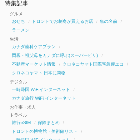
ー
特集記事
カ
イ
グルメ
ブ
おせち
トロントでお刺身が買えるお店
魚の名前
ラーメン
生活
カナダ歯科ケアプラン
両親・祖父母をカナダに呼ぶ(スーパービザ)
不動産マーケット情報
クロネコヤマト国際宅急便エコ
クロネコヤマト 日本に荷物
デジタル
一時帰国 WiFiインターネット
カナダ旅行 WiFi インターネット
お仕事・求人
トラベル
旅行eSIM
保険まとめ
トロントの博物館・美術館リスト
一時帰国 WiFiインターネット