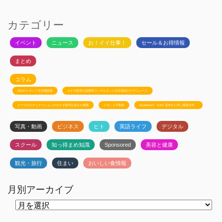
カテゴリー
イベント
ニュース
お！イイ仕事！
セール＆お得情報
まとめ
コラム
JSSのトロント生活相談室
カナダ政府公認移民コンサルタント白石有紀のビザニュース
メープルエデュケーションのカナダ留学お役立ち情報
トロント不動産
Ayudanteの「GA4: 基本から学ぶ最新分析」
写真・動画
ビジネス
ヒト
英語ライフ
デジタル
スクール
知っ得まめ知識
Sponsored
美容と健康
観光・旅行
住まい
おいしい食情報
月別アーカイブ
月
別
ア