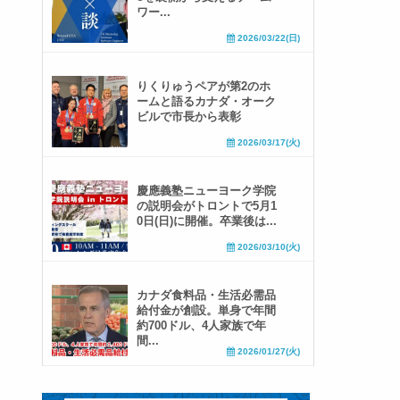
ワー...
2026/03/22(日)
りくりゅうペアが第2のホ
ームと語るカナダ・オーク
ビルで市長から表彰
2026/03/17(火)
慶應義塾ニューヨーク学院
の説明会がトロントで5月1
0日(日)に開催。卒業後は...
2026/03/10(火)
カナダ食料品・生活必需品
給付金が創設。単身で年間
約700ドル、4人家族で年
間...
2026/01/27(火)