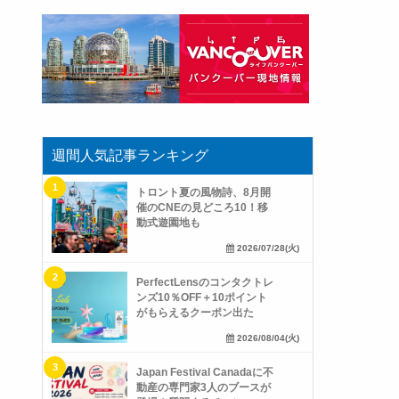
週間人気記事ランキング
トロント夏の風物詩、8月開
催のCNEの見どころ10！移
動式遊園地も
2026/07/28(火)
PerfectLensのコンタクトレ
ンズ10％OFF＋10ポイント
がもらえるクーポン出た
2026/08/04(火)
Japan Festival Canadaに不
動産の専門家3人のブースが