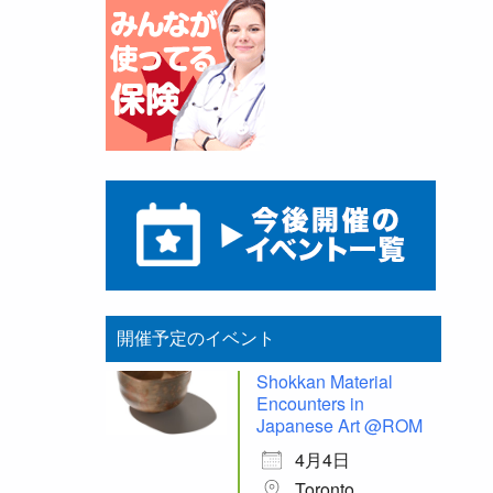
開催予定のイベント
Shokkan Material
Encounters in
Japanese Art @ROM
4月4日
Toronto