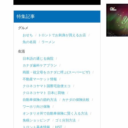
特集記事
グルメ
おせち
トロントでお刺身が買えるお店
魚の名前
ラーメン
生活
日本語の通じる病院
カナダ歯科ケアプラン
両親・祖父母をカナダに呼ぶ(スーパービザ)
不動産マーケット情報
クロネコヤマト国際宅急便エコ
クロネコヤマト 日本に荷物
自動車保険の節約方法
カナダの保険比較
ワーホリ向け保険
オンタリオ州で自動車保険に賢く入る方法
免税ショッピング
ゴミ分別方法
トロント基本情報
HST