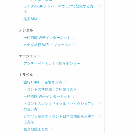
カナダのSINナンバーをウェブで登録する方
法
格安SIM
デジタル
一時帰国 WiFiインターネット
カナダ旅行 WiFi インターネット
エージェント
アクティベイトカナダ留学センター
トラベル
旅行eSIM
保険まとめ
トロントの博物館・美術館リスト
一時帰国 WiFiインターネット
トロントのレンタサイクル「バイクシェア」
の使い方
ピアソン空港でトロント日本語地図を入手す
る方法
観光地総まとめ