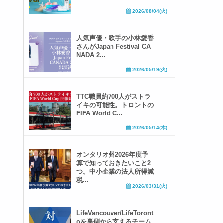
2026/08/04(火)
人気声優・歌手の小林愛香
さんがJapan Festival CA
NADA 2...
2026/05/19(火)
TTC職員約700人がストラ
イキの可能性。トロントの
FIFA World C...
2026/05/14(木)
オンタリオ州2026年度予
算で知っておきたいこと2
つ。中小企業の法人所得減
税...
2026/03/31(火)
LifeVancouver/LifeToront
oを裏側から支えるチーム