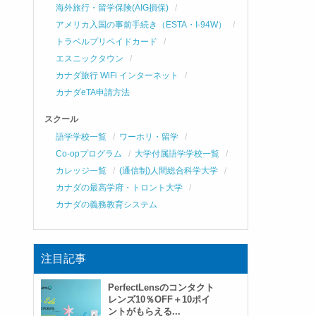
海外旅行・留学保険(AIG損保)
アメリカ入国の事前手続き（ESTA・I-94W）
トラベルプリペイドカード
エスニックタウン
カナダ旅行 WiFi インターネット
カナダeTA申請方法
スクール
語学学校一覧
ワーホリ・留学
Co-opプログラム
大学付属語学学校一覧
カレッジ一覧
(通信制)人間総合科学大学
カナダの最高学府・トロント大学
カナダの義務教育システム
注目記事
PerfectLensのコンタクト
レンズ10％OFF＋10ポイ
ントがもらえる...