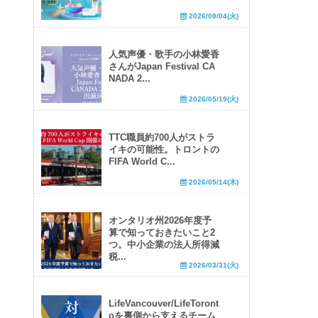
2026/08/04(火)
人気声優・歌手の小林愛香
さんがJapan Festival CA
NADA 2...
2026/05/19(火)
TTC職員約700人がストラ
イキの可能性。トロントの
FIFA World C...
2026/05/14(木)
オンタリオ州2026年度予
算で知っておきたいこと2
つ。中小企業の法人所得減
税...
2026/03/31(火)
LifeVancouver/LifeToront
oを裏側から支えるチーム