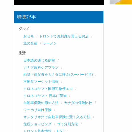
特集記事
グルメ
おせち
トロントでお刺身が買えるお店
魚の名前
ラーメン
生活
日本語の通じる病院
カナダ歯科ケアプラン
両親・祖父母をカナダに呼ぶ(スーパービザ)
不動産マーケット情報
クロネコヤマト国際宅急便エコ
クロネコヤマト 日本に荷物
自動車保険の節約方法
カナダの保険比較
ワーホリ向け保険
オンタリオ州で自動車保険に賢く入る方法
免税ショッピング
ゴミ分別方法
トロント基本情報
HST