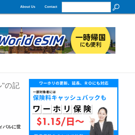
About Us
Contact
"の記
ィバルに世