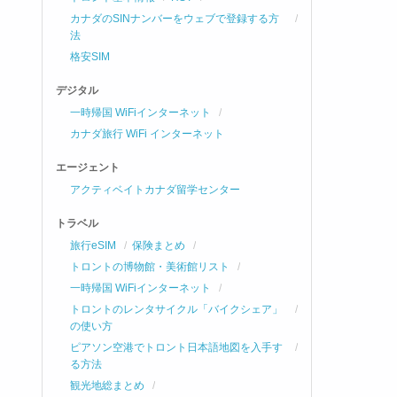
カナダのSINナンバーをウェブで登録する方
法
格安SIM
デジタル
一時帰国 WiFiインターネット
カナダ旅行 WiFi インターネット
エージェント
アクティベイトカナダ留学センター
トラベル
旅行eSIM
保険まとめ
トロントの博物館・美術館リスト
一時帰国 WiFiインターネット
トロントのレンタサイクル「バイクシェア」
の使い方
ピアソン空港でトロント日本語地図を入手す
る方法
観光地総まとめ