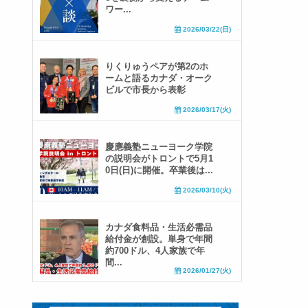
ワー...
2026/03/22(日)
りくりゅうペアが第2のホ
ームと語るカナダ・オーク
ビルで市長から表彰
2026/03/17(火)
慶應義塾ニューヨーク学院
の説明会がトロントで5月1
0日(日)に開催。卒業後は...
2026/03/10(火)
カナダ食料品・生活必需品
給付金が創設。単身で年間
約700ドル、4人家族で年
間...
2026/01/27(火)