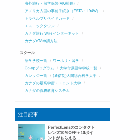
海外旅行・留学保険(AIG損保)
アメリカ入国の事前手続き（ESTA・I-94W）
トラベルプリペイドカード
エスニックタウン
カナダ旅行 WiFi インターネット
カナダeTA申請方法
スクール
語学学校一覧
ワーホリ・留学
Co-opプログラム
大学付属語学学校一覧
カレッジ一覧
(通信制)人間総合科学大学
カナダの最高学府・トロント大学
カナダの義務教育システム
注目記事
PerfectLensのコンタクト
レンズ10％OFF＋10ポイ
ントがもらえる...