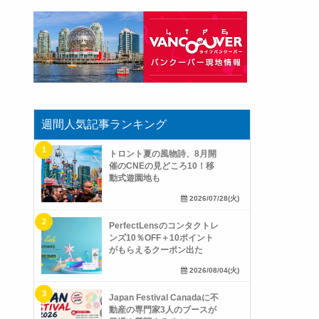
週間人気記事ランキング
トロント夏の風物詩、8月開
催のCNEの見どころ10！移
動式遊園地も
2026/07/28(火)
PerfectLensのコンタクトレ
ンズ10％OFF＋10ポイント
がもらえるクーポン出た
2026/08/04(火)
Japan Festival Canadaに不
動産の専門家3人のブースが