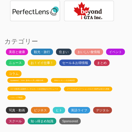
カテゴリー
美容と健康
観光・旅行
住まい
おいしい食情報
イベント
ニュース
お！イイ仕事！
セール＆お得情報
まとめ
コラム
Ayudanteの「GA4: 基本から学ぶ最新分析」
JSSのトロント生活相談室
カナダ政府公認移民コンサルタント白石有紀のビザニュース
メープルエデュケーションのカナダ留学お役立ち情報
トロント不動産
写真・動画
ビジネス
ヒト
英語ライフ
デジタル
スクール
知っ得まめ知識
Sponsored