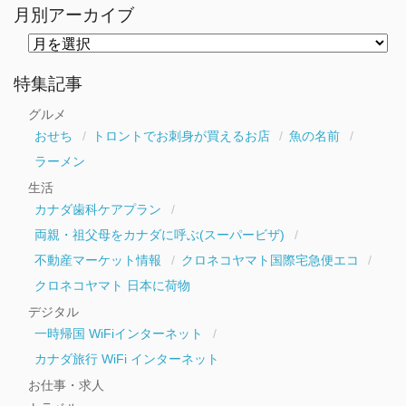
月別アーカイブ
月
別
ア
ー
特集記事
カ
イ
グルメ
ブ
おせち
トロントでお刺身が買えるお店
魚の名前
ラーメン
生活
カナダ歯科ケアプラン
両親・祖父母をカナダに呼ぶ(スーパービザ)
不動産マーケット情報
クロネコヤマト国際宅急便エコ
クロネコヤマト 日本に荷物
デジタル
一時帰国 WiFiインターネット
カナダ旅行 WiFi インターネット
お仕事・求人