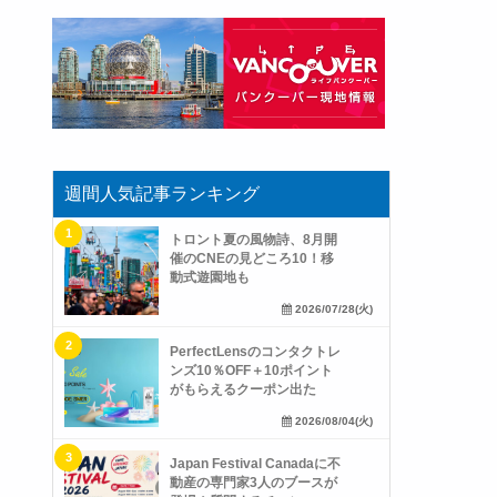
週間人気記事ランキング
トロント夏の風物詩、8月開
催のCNEの見どころ10！移
動式遊園地も
2026/07/28(火)
PerfectLensのコンタクトレ
ンズ10％OFF＋10ポイント
がもらえるクーポン出た
2026/08/04(火)
Japan Festival Canadaに不
動産の専門家3人のブースが