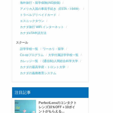
海外旅行・留学保険(AIG損保)
アメリカ入国の事前手続き（ESTA・I-94W）
トラベルプリペイドカード
エスニックタウン
カナダ旅行 WiFi インターネット
カナダeTA申請方法
スクール
語学学校一覧
ワーホリ・留学
Co-opプログラム
大学付属語学学校一覧
カレッジ一覧
(通信制)人間総合科学大学
カナダの最高学府・トロント大学
カナダの義務教育システム
注目記事
PerfectLensのコンタクト
レンズ10％OFF＋10ポイ
ントがもらえる...