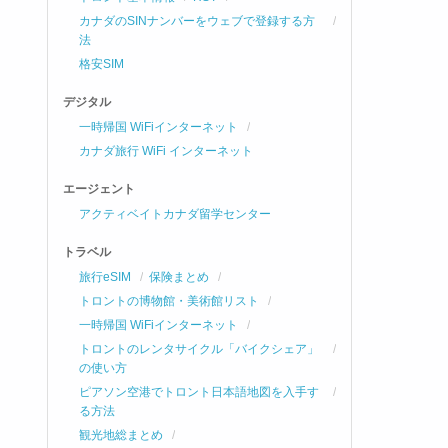
カナダのSINナンバーをウェブで登録する方
法
格安SIM
デジタル
一時帰国 WiFiインターネット
カナダ旅行 WiFi インターネット
エージェント
アクティベイトカナダ留学センター
トラベル
旅行eSIM
保険まとめ
トロントの博物館・美術館リスト
一時帰国 WiFiインターネット
トロントのレンタサイクル「バイクシェア」
の使い方
ピアソン空港でトロント日本語地図を入手す
る方法
観光地総まとめ