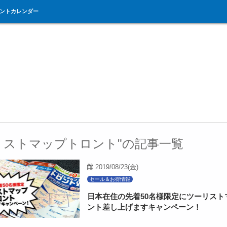
ントカレンダー
リストマップトロント"の記事一覧
2019/08/23(金)
セール＆お得情報
日本在住の先着50名様限定にツーリスト
ント差し上げますキャンペーン！