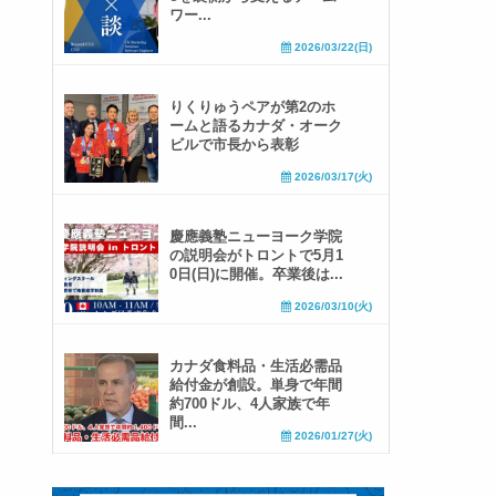
ワー...
2026/03/22(日)
りくりゅうペアが第2のホ
ームと語るカナダ・オーク
ビルで市長から表彰
2026/03/17(火)
慶應義塾ニューヨーク学院
の説明会がトロントで5月1
0日(日)に開催。卒業後は...
2026/03/10(火)
カナダ食料品・生活必需品
給付金が創設。単身で年間
約700ドル、4人家族で年
間...
2026/01/27(火)