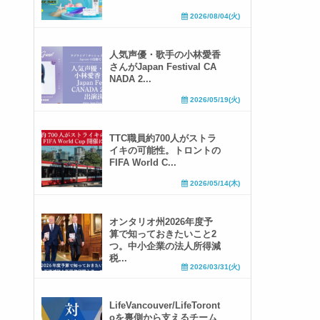
2026/08/04(火)
人気声優・歌手の小林愛香
さんがJapan Festival CA
NADA 2...
2026/05/19(火)
TTC職員約700人がストラ
イキの可能性。トロントの
FIFA World C...
2026/05/14(木)
オンタリオ州2026年度予
算で知っておきたいこと2
つ。中小企業の法人所得減
税...
2026/03/31(火)
LifeVancouver/LifeToront
oを裏側から支えるチーム