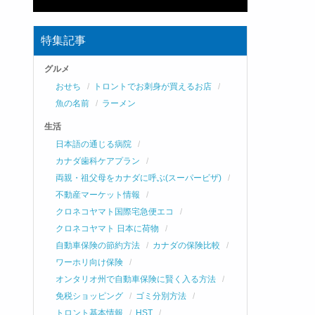
特集記事
グルメ
おせち
トロントでお刺身が買えるお店
魚の名前
ラーメン
生活
日本語の通じる病院
カナダ歯科ケアプラン
両親・祖父母をカナダに呼ぶ(スーパービザ)
不動産マーケット情報
クロネコヤマト国際宅急便エコ
クロネコヤマト 日本に荷物
自動車保険の節約方法
カナダの保険比較
ワーホリ向け保険
オンタリオ州で自動車保険に賢く入る方法
免税ショッピング
ゴミ分別方法
トロント基本情報
HST