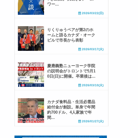
ワー...
2026/03/22(日)
りくりゅうペアが第2のホ
ームと語るカナダ・オーク
ビルで市長から表彰
2026/03/17(火)
慶應義塾ニューヨーク学院
の説明会がトロントで5月1
0日(日)に開催。卒業後は...
2026/03/10(火)
カナダ食料品・生活必需品
給付金が創設。単身で年間
約700ドル、4人家族で年
間...
2026/01/27(火)