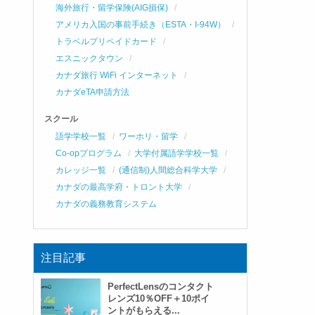
海外旅行・留学保険(AIG損保)
アメリカ入国の事前手続き（ESTA・I-94W）
トラベルプリペイドカード
エスニックタウン
カナダ旅行 WiFi インターネット
カナダeTA申請方法
スクール
語学学校一覧
ワーホリ・留学
Co-opプログラム
大学付属語学学校一覧
カレッジ一覧
(通信制)人間総合科学大学
カナダの最高学府・トロント大学
カナダの義務教育システム
注目記事
PerfectLensのコンタクト
レンズ10％OFF＋10ポイ
ントがもらえる...