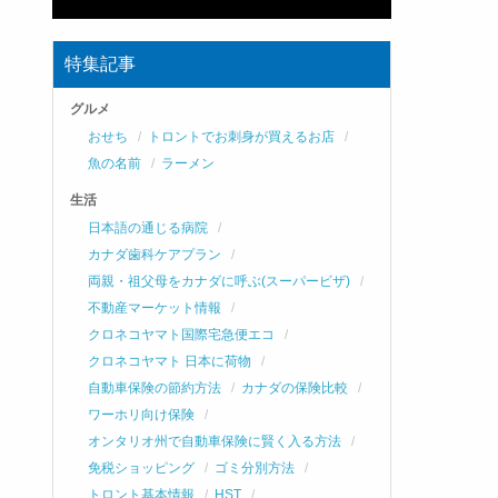
特集記事
グルメ
おせち
トロントでお刺身が買えるお店
魚の名前
ラーメン
生活
日本語の通じる病院
カナダ歯科ケアプラン
両親・祖父母をカナダに呼ぶ(スーパービザ)
不動産マーケット情報
クロネコヤマト国際宅急便エコ
クロネコヤマト 日本に荷物
自動車保険の節約方法
カナダの保険比較
ワーホリ向け保険
オンタリオ州で自動車保険に賢く入る方法
免税ショッピング
ゴミ分別方法
トロント基本情報
HST