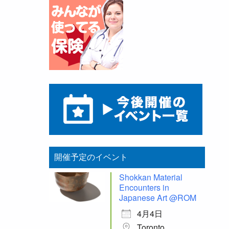
開催予定のイベント
Shokkan Material
Encounters in
Japanese Art @ROM
4月4日
Toronto