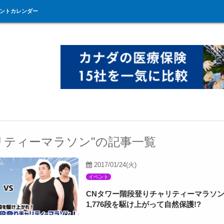
ントカレンダー
リティーマラソン"の記事一覧
2017/01/24(火)
イベント
CNタワー階段登りチャリティーマラソ
1,776段を駆け上がって自然保護!?