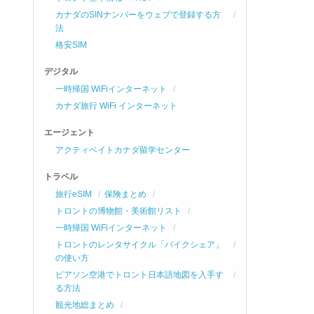
カナダのSINナンバーをウェブで登録する方
法
格安SIM
デジタル
一時帰国 WiFiインターネット
カナダ旅行 WiFi インターネット
エージェント
アクティベイトカナダ留学センター
トラベル
旅行eSIM
保険まとめ
トロントの博物館・美術館リスト
一時帰国 WiFiインターネット
トロントのレンタサイクル「バイクシェア」
の使い方
ピアソン空港でトロント日本語地図を入手す
る方法
観光地総まとめ