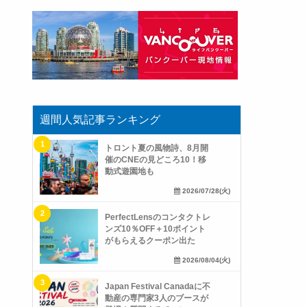
週間人気記事ランキング
トロント夏の風物詩、8月開
催のCNEの見どころ10！移
動式遊園地も
2026/07/28(火)
PerfectLensのコンタクトレ
ンズ10％OFF＋10ポイント
がもらえるクーポン出た
2026/08/04(火)
Japan Festival Canadaに不
動産の専門家3人のブースが