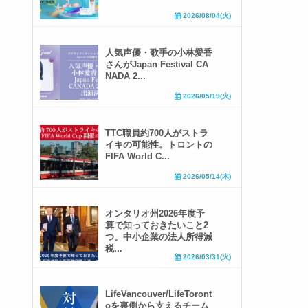
2026/08/04(火)
人気声優・歌手の小林愛香
さんがJapan Festival CA
NADA 2...
2026/05/19(火)
TTC職員約700人がストラ
イキの可能性。トロントの
FIFA World C...
2026/05/14(木)
オンタリオ州2026年度予
算で知っておきたいこと2
つ。中小企業の法人所得減
税...
2026/03/31(火)
LifeVancouver/LifeToront
oを裏側から支えるチーム