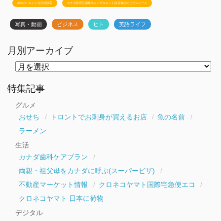
JSSのトロント生活相談室
カナダ政府公認移民コンサルタント白石有紀のビザニュース
写真・動画
ビジネス
ヒト
英語ライフ
月別アーカイブ
月
別
ア
ー
特集記事
カ
イ
グルメ
ブ
おせち
トロントでお刺身が買えるお店
魚の名前
ラーメン
生活
カナダ歯科ケアプラン
両親・祖父母をカナダに呼ぶ(スーパービザ)
不動産マーケット情報
クロネコヤマト国際宅急便エコ
クロネコヤマト 日本に荷物
デジタル