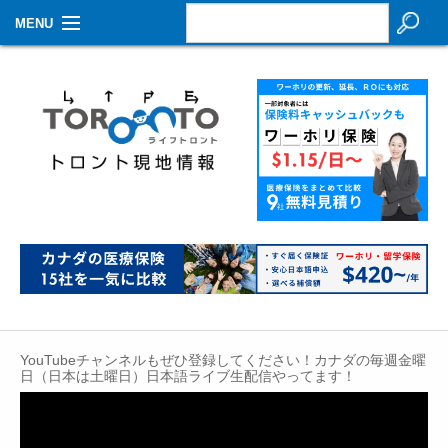
MENU
お知らせ
生活情報
その他
特集
イベントカレンダー
About Us
Contact
YouTubeチャンネルもぜひ登録してください！カナダの毎週金曜
日（日本は土曜日）日本語ライブ生配信やってます！