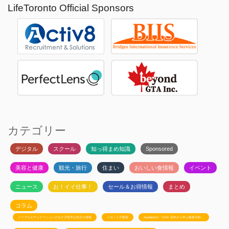
LifeToronto Official Sponsors
カテゴリー
デジタル
スクール
知っ得まめ知識
Sponsored
美容と健康
観光・旅行
住まい
おいしい食情報
イベント
ニュース
お！イイ仕事！
セール＆お得情報
まとめ
コラム
メープルエデュケーションのカナダ留学お役立ち情報
トロント不動産
Ayudanteの「GA4: 基本から学ぶ最新分析」