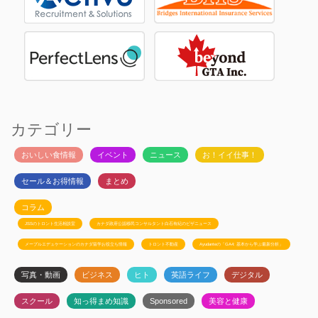
カテゴリー
おいしい食情報
イベント
ニュース
お！イイ仕事！
セール＆お得情報
まとめ
コラム
JSSのトロント生活相談室
カナダ政府公認移民コンサルタント白石有紀のビザニュース
メープルエデュケーションのカナダ留学お役立ち情報
トロント不動産
Ayudanteの「GA4: 基本から学ぶ最新分析」
写真・動画
ビジネス
ヒト
英語ライフ
デジタル
スクール
知っ得まめ知識
Sponsored
美容と健康