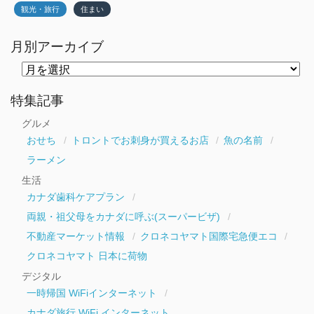
観光・旅行
住まい
月別アーカイブ
月
別
ア
ー
特集記事
カ
イ
グルメ
ブ
おせち
トロントでお刺身が買えるお店
魚の名前
ラーメン
生活
カナダ歯科ケアプラン
両親・祖父母をカナダに呼ぶ(スーパービザ)
不動産マーケット情報
クロネコヤマト国際宅急便エコ
クロネコヤマト 日本に荷物
デジタル
一時帰国 WiFiインターネット
カナダ旅行 WiFi インターネット