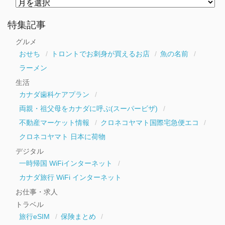
月
別
ア
ー
特集記事
カ
イ
グルメ
ブ
おせち
トロントでお刺身が買えるお店
魚の名前
ラーメン
生活
カナダ歯科ケアプラン
両親・祖父母をカナダに呼ぶ(スーパービザ)
不動産マーケット情報
クロネコヤマト国際宅急便エコ
クロネコヤマト 日本に荷物
デジタル
一時帰国 WiFiインターネット
カナダ旅行 WiFi インターネット
お仕事・求人
トラベル
旅行eSIM
保険まとめ