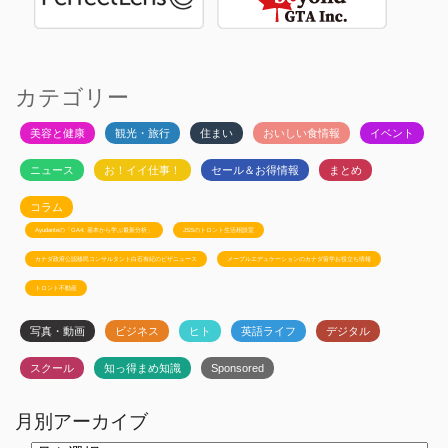
カテゴリー
美容と健康
観光・旅行
住まい
おいしい食情報
イベント
ニュース
お！イイ仕事！
セール＆お得情報
まとめ
コラム
Ayudanteの「GA4: 基本から学ぶ最新分析」
JSSのトロント生活相談室
カナダ政府公認移民コンサルタント白石有紀のビザニュース
メープルエデュケーションのカナダ留学お役立ち情報
トロント不動産
写真・動画
ビジネス
ヒト
英語ライフ
デジタル
スクール
知っ得まめ知識
Sponsored
月別アーカイブ