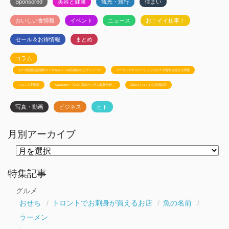
Sponsored
美容と健康
観光・旅行
住まい
おいしい食情報
イベント
ニュース
お！イイ仕事！
セール＆お得情報
まとめ
コラム
カナダ政府公認移民コンサルタント白石有紀のビザニュース
メープルエデュケーションのカナダ留学お役立ち情報
トロント不動産
Ayudanteの「GA4: 基本から学ぶ最新分析」
JSSのトロント生活相談室
写真・動画
ビジネス
ヒト
月別アーカイブ
月
別
ア
ー
特集記事
カ
イ
グルメ
ブ
おせち
トロントでお刺身が買えるお店
魚の名前
ラーメン