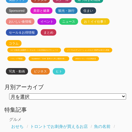
Sponsored
美容と健康
観光・旅行
住まい
おいしい食情報
イベント
ニュース
お！イイ仕事！
セール＆お得情報
まとめ
コラム
カナダ政府公認移民コンサルタント白石有紀のビザニュース
メープルエデュケーションのカナダ留学お役立ち情報
トロント不動産
Ayudanteの「GA4: 基本から学ぶ最新分析」
JSSのトロント生活相談室
写真・動画
ビジネス
ヒト
月別アーカイブ
月
別
ア
ー
特集記事
カ
イ
グルメ
ブ
おせち
トロントでお刺身が買えるお店
魚の名前