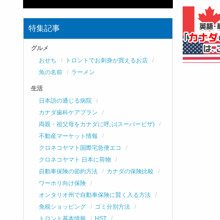
特集記事
グルメ
おせち
トロントでお刺身が買えるお店
魚の名前
ラーメン
生活
日本語の通じる病院
カナダ歯科ケアプラン
両親・祖父母をカナダに呼ぶ(スーパービザ)
不動産マーケット情報
クロネコヤマト国際宅急便エコ
クロネコヤマト 日本に荷物
自動車保険の節約方法
カナダの保険比較
ワーホリ向け保険
オンタリオ州で自動車保険に賢く入る方法
免税ショッピング
ゴミ分別方法
トロント基本情報
HST