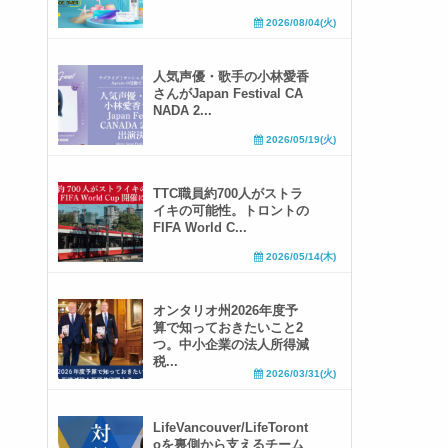
2026/08/04(火)
人気声優・歌手の小林愛香
さんがJapan Festival CA
NADA 2...
2026/05/19(火)
TTC職員約700人がストラ
イキの可能性。トロントの
FIFA World C...
2026/05/14(木)
オンタリオ州2026年度予
算で知っておきたいこと2
つ。中小企業の法人所得減
税...
2026/03/31(火)
LifeVancouver/LifeToront
oを裏側から支えるチーム