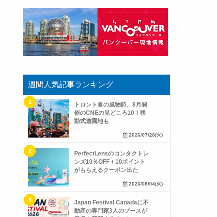
週間人気記事ランキング
トロント夏の風物詩、8月開
催のCNEの見どころ10！移
動式遊園地も
2026/07/28(火)
PerfectLensのコンタクトレ
ンズ10％OFF＋10ポイント
がもらえるクーポン出た
2026/08/04(火)
Japan Festival Canadaに不
動産の専門家3人のブースが