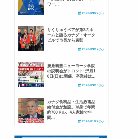
ワー...
2026/03/22(日)
りくりゅうペアが第2のホ
ームと語るカナダ・オーク
ビルで市長から表彰
2026/03/17(火)
慶應義塾ニューヨーク学院
の説明会がトロントで5月1
0日(日)に開催。卒業後は...
2026/03/10(火)
カナダ食料品・生活必需品
給付金が創設。単身で年間
約700ドル、4人家族で年
間...
2026/01/27(火)