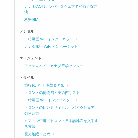
カナダのSINナンバーをウェブで登録する方
法
格安SIM
デジタル
一時帰国 WiFiインターネット
カナダ旅行 WiFi インターネット
エージェント
アクティベイトカナダ留学センター
トラベル
旅行eSIM
保険まとめ
トロントの博物館・美術館リスト
一時帰国 WiFiインターネット
トロントのレンタサイクル「バイクシェア」
の使い方
ピアソン空港でトロント日本語地図を入手す
る方法
観光地総まとめ