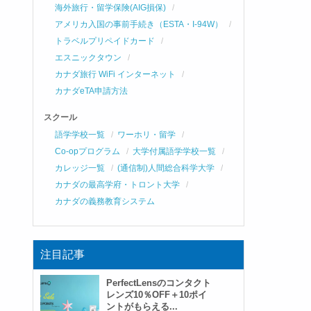
海外旅行・留学保険(AIG損保)
アメリカ入国の事前手続き（ESTA・I-94W）
トラベルプリペイドカード
エスニックタウン
カナダ旅行 WiFi インターネット
カナダeTA申請方法
スクール
語学学校一覧
ワーホリ・留学
Co-opプログラム
大学付属語学学校一覧
カレッジ一覧
(通信制)人間総合科学大学
カナダの最高学府・トロント大学
カナダの義務教育システム
注目記事
PerfectLensのコンタクト
レンズ10％OFF＋10ポイ
ントがもらえる...