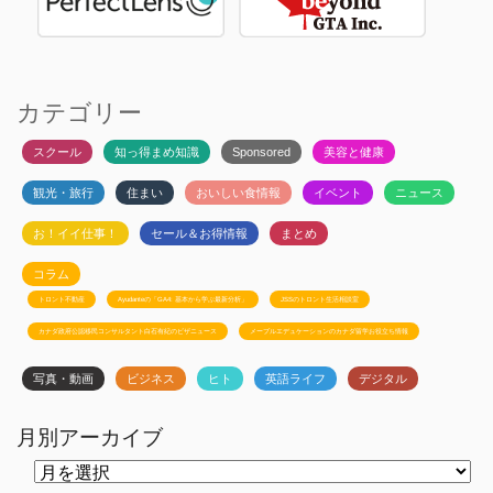
カテゴリー
スクール
知っ得まめ知識
Sponsored
美容と健康
観光・旅行
住まい
おいしい食情報
イベント
ニュース
お！イイ仕事！
セール＆お得情報
まとめ
コラム
トロント不動産
Ayudanteの「GA4: 基本から学ぶ最新分析」
JSSのトロント生活相談室
カナダ政府公認移民コンサルタント白石有紀のビザニュース
メープルエデュケーションのカナダ留学お役立ち情報
写真・動画
ビジネス
ヒト
英語ライフ
デジタル
月別アーカイブ
月
別