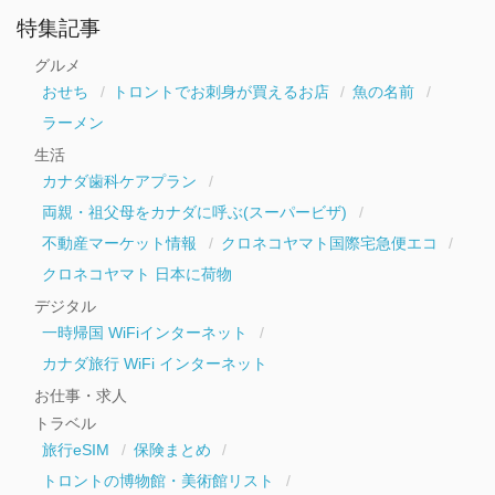
ア
ー
特集記事
カ
イ
グルメ
ブ
おせち
トロントでお刺身が買えるお店
魚の名前
ラーメン
生活
カナダ歯科ケアプラン
両親・祖父母をカナダに呼ぶ(スーパービザ)
不動産マーケット情報
クロネコヤマト国際宅急便エコ
クロネコヤマト 日本に荷物
デジタル
一時帰国 WiFiインターネット
カナダ旅行 WiFi インターネット
お仕事・求人
トラベル
旅行eSIM
保険まとめ
トロントの博物館・美術館リスト