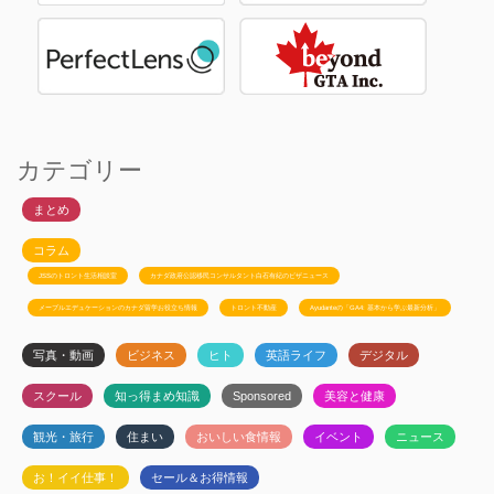
カテゴリー
まとめ
コラム
JSSのトロント生活相談室
カナダ政府公認移民コンサルタント白石有紀のビザニュース
メープルエデュケーションのカナダ留学お役立ち情報
トロント不動産
Ayudanteの「GA4: 基本から学ぶ最新分析」
写真・動画
ビジネス
ヒト
英語ライフ
デジタル
スクール
知っ得まめ知識
Sponsored
美容と健康
観光・旅行
住まい
おいしい食情報
イベント
ニュース
お！イイ仕事！
セール＆お得情報