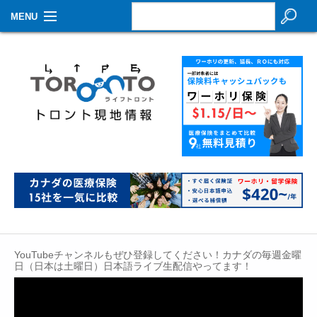
MENU
お知らせ
生活情報
その他
特集
イベントカレンダー
About Us
Contact
YouTubeチャンネルもぜひ登録してください！カナダの毎週金曜
日（日本は土曜日）日本語ライブ生配信やってます！