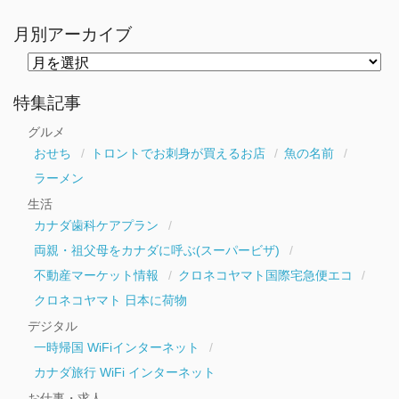
月別アーカイブ
月
別
ア
ー
特集記事
カ
イ
グルメ
ブ
おせち
トロントでお刺身が買えるお店
魚の名前
ラーメン
生活
カナダ歯科ケアプラン
両親・祖父母をカナダに呼ぶ(スーパービザ)
不動産マーケット情報
クロネコヤマト国際宅急便エコ
クロネコヤマト 日本に荷物
デジタル
一時帰国 WiFiインターネット
カナダ旅行 WiFi インターネット
お仕事・求人