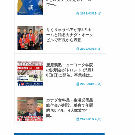
ワー...
2026/03/22(日)
りくりゅうペアが第2のホ
ームと語るカナダ・オーク
ビルで市長から表彰
2026/03/17(火)
慶應義塾ニューヨーク学院
の説明会がトロントで5月1
0日(日)に開催。卒業後は...
2026/03/10(火)
カナダ食料品・生活必需品
給付金が創設。単身で年間
約700ドル、4人家族で年
間...
2026/01/27(火)