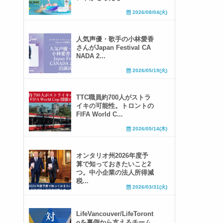
2026/08/04(火)
人気声優・歌手の小林愛香
さんがJapan Festival CA
NADA 2...
2026/05/19(火)
TTC職員約700人がストラ
イキの可能性。トロントの
FIFA World C...
2026/05/14(木)
オンタリオ州2026年度予
算で知っておきたいこと2
つ。中小企業の法人所得減
税...
2026/03/31(火)
LifeVancouver/LifeToront
oを裏側から支えるチーム