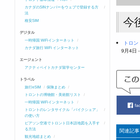
カナダのSINナンバーをウェブで登録する方
法
今
格安SIM
デジタル
一時帰国 WiFiインターネット
トロント国
カナダ旅行 WiFi インターネット
9月4日 -
エージェント
アクティベイトカナダ留学センター
トラベル
旅行eSIM
保険まとめ
トロントの博物館・美術館リスト
一時帰国 WiFiインターネット
fa
トロントのレンタサイクル「バイクシェア」
の使い方
ピアソン空港でトロント日本語地図を入手す
る方法
関連記事
観光地総まとめ