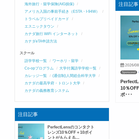
注目記事
海外旅行・留学保険(AIG損保)
アメリカ入国の事前手続き（ESTA・I-94W）
トラベルプリペイドカード
エスニックタウン
カナダ旅行 WiFi インターネット
カナダeTA申請方法
スクール
語学学校一覧
ワーホリ・留学
2026/08
Co-opプログラム
大学付属語学学校一覧
Sponsored
カレッジ一覧
(通信制)人間総合科学大学
Perfe
カナダの最高学府・トロント大学
10％O
カナダの義務教育システム
ポ･･･
注目記事
PerfectLensのコンタクト
レンズ10％OFF＋10ポイ
ントがもらえる...