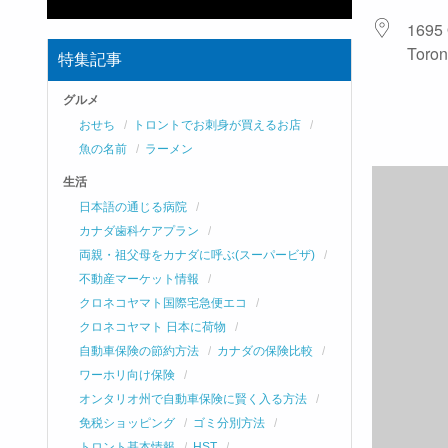
1695 
Toron
特集記事
グルメ
おせち
トロントでお刺身が買えるお店
魚の名前
ラーメン
生活
日本語の通じる病院
カナダ歯科ケアプラン
両親・祖父母をカナダに呼ぶ(スーパービザ)
不動産マーケット情報
クロネコヤマト国際宅急便エコ
クロネコヤマト 日本に荷物
自動車保険の節約方法
カナダの保険比較
ワーホリ向け保険
オンタリオ州で自動車保険に賢く入る方法
免税ショッピング
ゴミ分別方法
トロント基本情報
HST