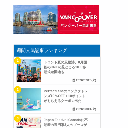
週間人気記事ランキング
トロント夏の風物詩、8月開
催のCNEの見どころ10！移
動式遊園地も
2026/07/28(火)
PerfectLensのコンタクトレ
ンズ10％OFF＋10ポイント
がもらえるクーポン出た
2026/08/04(火)
Japan Festival Canadaに不
動産の専門家3人のブースが