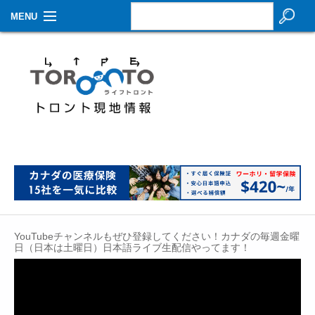
MENU
お知らせ
生活情報
その他
特集
イベントカレンダー
About Us
YouTubeチャンネルもぜひ登録してください！カナダの毎週金曜
Contact
日（日本は土曜日）日本語ライブ生配信やってます！