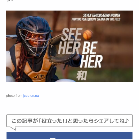
photo from
jccc.on.ca