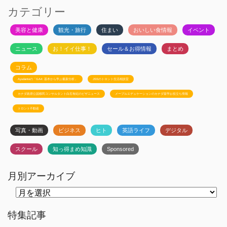
カテゴリー
美容と健康
観光・旅行
住まい
おいしい食情報
イベント
ニュース
お！イイ仕事！
セール＆お得情報
まとめ
コラム
Ayudanteの「GA4: 基本から学ぶ最新分析」
JSSのトロント生活相談室
カナダ政府公認移民コンサルタント白石有紀のビザニュース
メープルエデュケーションのカナダ留学お役立ち情報
トロント不動産
写真・動画
ビジネス
ヒト
英語ライフ
デジタル
スクール
知っ得まめ知識
Sponsored
月別アーカイブ
月
別
ア
ー
特集記事
カ
イ